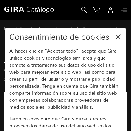
Gira Antiguo - Tecla basculante con campo de rotulación g
Inicio
Productos
Piezas de repuesto
Mecanismos y cubiertas
Conmutación y pulsación
Consentimiento de cookies
Al hacer clic en “Aceptar todo”, acepta que
Gira
Antiguo - Tecla basculante con
utilice
cookies
y tecnologías similares y que
someta a
tratamiento
sus
datos de uso del sitio
campo de rotulación grandey
web
para
mejorar
este sitio web, así como para
símbolo Timbre
crear su
perfil de usuario
y mostrarle
publicidad
personalizada
. Tenga en cuenta que
Gira
también
comparte información sobre su uso del sitio web
con empresas colaboradoras proveedoras de
medios sociales, publicidad y análisis.
También consiente que
Gira
y otros
terceros
procesen
los datos de uso del
sitio web en los