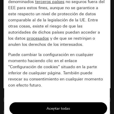
denominados
terceros países
no seguros fuera del
EEE para estos fines, aunque no se garantice a
este respecto un nivel de protección de datos
comparable al de la legislación de la UE. Entre
otras cosas, existe el riesgo de que las
autoridades de dichos países puedan acceder a
los datos
procesados
y de que se restrinjan o
anulen los derechos de los interesados.
Puede cambiar la configuración en cualquier
momento haciendo clic en el enlace
"Configuración de cookies" situado en la parte
inferior de cualquier página. También puede
revocar su consentimiento en cualquier momento
con efecto futuro.
Esenciales
Ir a la base de datos de medios
Todas las cookies que necesitamos para
Comparar artículos
poder mostrarle la página.