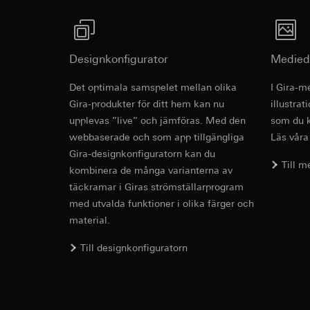
Interna avdelnin
Pinterest, Inc. (
Google Ireland L
Information om h
Överförande till tre
https://business.
Tredje land: USA
Designkonfigurator
Medied
Överförande till tre
Reglering/garant
avsnitt 1, samtyc
Tredje land: USA
Det optimala samspelet mellan olika
I Gira-m
2-gang cut-o
Reglering/garant
Livslängd för cooki
Gira-produkter för ditt hem kan nu
illustra
avsnitt 1, samtyc
mains feed
upplevas ”live” och jämföras. Med den
som du k
Livslängd för cooki
LinkedIn Ins
webbaserade och som app tillgängliga
Läs våra
Gira-designkonfiguratorn kan du
Databehandlingssyf
Operating instruct
Vimeo
Till 
kombinera de många varianterna av
behovsanpassade an
Kategorier av perso
täckramar i Giras strömställarprogram
Databehandlingssyf
tidsstämpel
Kategorier av perso
med utvalda funktioner i olika färger och
Rättslig grund och 
Privatkundssida:
material.
Användning av tj
användaren gjort
Till designkonfiguratorn
Följdbearbetning
Företagssida: IP
användaren gjort
Cut-off rela
Mottagare:
webbsida som ö
Interna avdelnin
Rättslig grund och 
LinkedIn Irelan
EC Declaration of