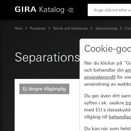
Gira Separationsrelä 2kanals norm
Hem
Produkter
Teknik och funktioner
Jalusistyrning
Cut-
Cookie-go
Separationsrelä 2ka
När du klickar på ”G
och behandlar din
an
användarprofil
för vi
användning av webbs
Ej längre tillgänglig
Du ger även ditt samt
syften i sk. osäkra
tr
med EU:s dataskyddsl
tillgång till
behandla
Du kan när som helst 