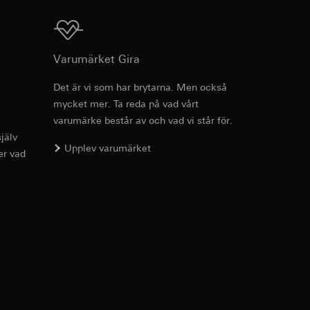
Ladda ner
Varumärket Gira
g enligt kontakt,
Det är vi som har brytarna. Men också
g enligt kontakt,
mycket mer. Ta reda på vad vårt
Art.nr 0387 00
varumärke består av och vad vi står för.
jälv
PDF
, 162.85 KB
Upplev varumärket
er vad
ion för koppling av
, referrer-URL samt
Ladda ner
usrörelser som
örelser som
r URL för den
Art.nr 0387 00
PDF
, 165.66 KB