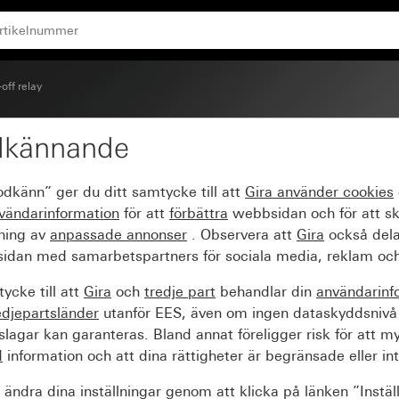
off relay
dkännande
nals norm
odkänn” ger du ditt samtycke till att
Gira använder
cookies
vändarinformation
för att
förbättra
webbsidan och för att s
sning av
anpassade annonser
. Observera att
Gira
också dela
idan med samarbetspartners för sociala media, reklam och
ycke till att
Gira
och
tredje part
behandlar din
användarinf
edjepartsländer
utanför EES, även om ingen dataskyddsnivå
agar kan garanteras. Bland annat föreligger risk för att m
d
information och att dina rättigheter är begränsade eller int
ändra dina inställningar genom att klicka på länken ”Instäl