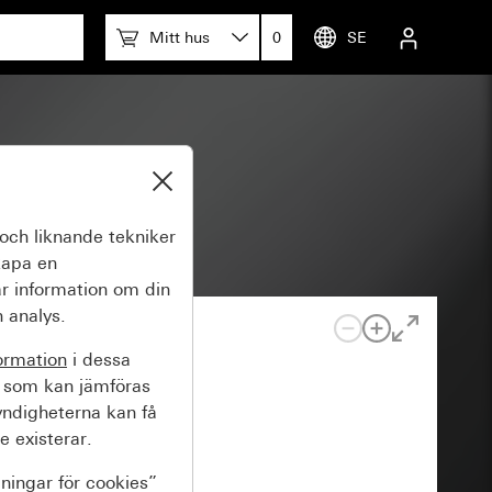
Mitt hus
0
SE
och liknande tekniker
kapa en
r information om din
 analys.
ormation
i dessa
 som kan jämföras
yndigheterna kan få
e existerar.
lningar för cookies”