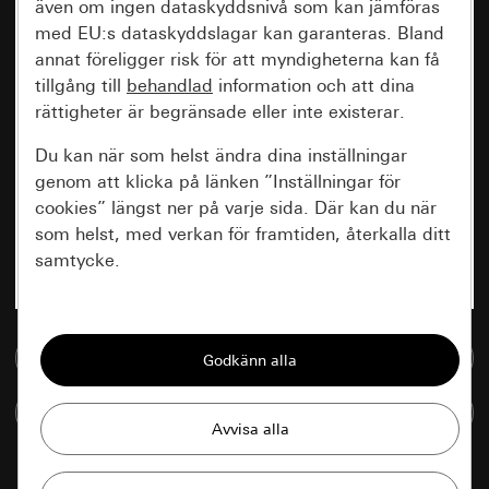
även om ingen dataskyddsnivå som kan jämföras
med EU:s dataskyddslagar kan garanteras. Bland
annat föreligger risk för att myndigheterna kan få
tillgång till
behandlad
information och att dina
rättigheter är begränsade eller inte existerar.
Du kan när som helst ändra dina inställningar
genom att klicka på länken ”Inställningar för
cookies” längst ner på varje sida. Där kan du när
som helst, med verkan för framtiden, återkalla ditt
samtycke.
Nödvändiga
Till mediedatabasen
Alla cookies som krävs för att kunna visa
sidan.
Jämföra artiklar
Gira Session
Förbättring av vår webbsida och
våra utbud
Databehandlingssyfte: