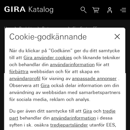
Gira utan textfält
Hem
Produkter
Brytarprogram
Gira System 55
Kommunikationsteknik telekommunikation
Cookie-godkännande
När du klickar på ”Godkänn” ger du ditt samtycke
utan textfält
till att
Gira använder
cookies
och liknande tekniker
och behandlar din
användarinformation
för att
förbättra
webbsidan och för att skapa en
användarprofil
för visning av
anpassade annonser
.
Observera att
Gira
också delar information om din
användning av webbsidan med samarbetspartners
för sociala media, reklam och analys.
Du ger även ditt samtycke till att
Gira
och
tredje
part
behandlar din
användarinformation
i dessa
syften i sk. osäkra
tredjepartsländer
utanför EES,