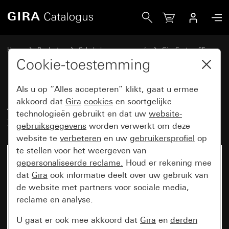
Gira Afdekking voor TAE en USB zonder tekstkader
Home
Producten
Schakelaarprogramma’s
Gira System 55
Communicatietechniek telecommunicatie
Cookie-toestemming
Als u op “Alles accepteren” klikt, gaat u ermee
Afdekking voor TAE en USB
akkoord dat
Gira
cookies
en soortgelijke
technologieën gebruikt en dat uw
website-
zonder tekstkader
gebruiksgegevens
worden verwerkt om deze
website te
verbeteren
en uw
gebruikersprofiel
op
te stellen voor het weergeven van
gepersonaliseerde reclame.
Houd er rekening mee
dat
Gira
ook informatie deelt over uw gebruik van
de website met partners voor sociale media,
reclame en analyse.
U gaat er ook mee akkoord dat
Gira
en
derden