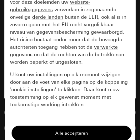
voor deze doeleinden uw
website-
gebruiksgegevens
verwerken in zogenaamde
onveilige
derde landen
buiten de EER, ook al is in
zoverre geen met het EU-recht vergelijkbaar
niveau van gegevensbescherming gewaarborgd.
Het risico bestaat onder meer dat de bevoegde
autoriteiten toegang hebben tot de
verwerkte
gegevens en dat de rechten van de betrokkenen
worden beperkt of uitgesloten.
U kunt uw instellingen op elk moment wijzigen
door aan de voet van elke pagina op de koppeling
'cookie-instellingen' te klikken. Daar kunt u uw
toestemming op elk gewenst moment met
toekomstige werking intrekken.
Naar de mediadatabase
Essentieel
Artikelen verglijken
Alle cookies die wij nodig hebben om de
pagina te kunnen weergeven.