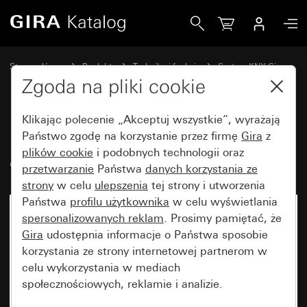
Gira Interfejs przycisku 4x Standard do Gira One i KNX
Strona główna
Produkty
Technika i funkcje
System KNX Gira
Urządzenia do obsługi Gira do KNX
Zgoda na pliki cookie
Klikając polecenie „Akceptuj wszystkie”, wyrażają
Interfejs przycisku 4x Standard
Państwo zgodę na korzystanie przez firmę
Gira
z
plików cookie
i podobnych technologii oraz
do Gira One i KNX
przetwarzanie
Państwa
danych korzystania ze
strony
w celu
ulepszenia
tej strony i utworzenia
Państwa
profilu użytkownika
w celu wyświetlania
spersonalizowanych reklam
. Prosimy pamiętać, że
Gira
udostępnia informacje o Państwa sposobie
korzystania ze strony internetowej partnerom w
celu wykorzystania w mediach
społecznościowych, reklamie i analizie.