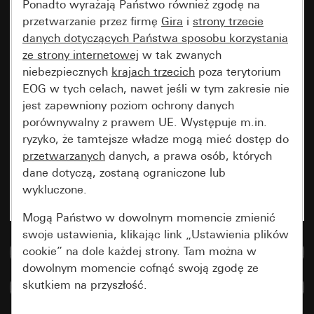
Ponadto wyrażają Państwo również zgodę na
przetwarzanie przez firmę
Gira
i
strony trzecie
danych dotyczących Państwa sposobu korzystania
ze strony internetowej
w tak zwanych
niebezpiecznych
krajach trzecich
poza terytorium
EOG w tych celach, nawet jeśli w tym zakresie nie
jest zapewniony poziom ochrony danych
porównywalny z prawem UE. Występuje m.in.
ryzyko, że tamtejsze władze mogą mieć dostęp do
przetwarzanych
danych, a prawa osób, których
dane dotyczą, zostaną ograniczone lub
wykluczone.
Mogą Państwo w dowolnym momencie zmienić
swoje ustawienia, klikając link „Ustawienia plików
cookie” na dole każdej strony. Tam można w
Do bazy danych multimedialnych
dowolnym momencie cofnąć swoją zgodę ze
skutkiem na przyszłość.
Porównaj artykuły