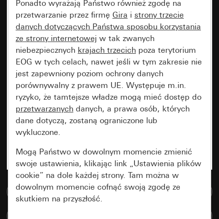
Ponadto wyrażają Państwo również zgodę na
przetwarzanie przez firmę
Gira
i
strony trzecie
danych dotyczących Państwa sposobu korzystania
ze strony internetowej
w tak zwanych
niebezpiecznych
krajach trzecich
poza terytorium
EOG w tych celach, nawet jeśli w tym zakresie nie
jest zapewniony poziom ochrony danych
porównywalny z prawem UE. Występuje m.in.
ryzyko, że tamtejsze władze mogą mieć dostęp do
przetwarzanych
danych, a prawa osób, których
dane dotyczą, zostaną ograniczone lub
wykluczone.
Mogą Państwo w dowolnym momencie zmienić
swoje ustawienia, klikając link „Ustawienia plików
cookie” na dole każdej strony. Tam można w
dowolnym momencie cofnąć swoją zgodę ze
Do bazy danych multimedialnych
skutkiem na przyszłość.
Porównaj artykuły