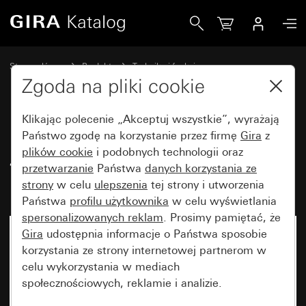
Gira Podtynkowy przycisk kołyskowy 4x 10 A 250 V~ styk z
Strona główna
Produkty
Technika i funkcje
Urządzenia podtynkowe, akcesoria
Przyciski kołyskowe
Zgoda na pliki cookie
Klikając polecenie „Akceptuj wszystkie”, wyrażają
Podtynkowy przycisk kołyskowy
Państwo zgodę na korzystanie przez firmę
Gira
z
plików cookie
i podobnych technologii oraz
4x 10 A 250 V~ styk zwierny 1-
przetwarzanie
Państwa
danych korzystania ze
bieg.
strony
w celu
ulepszenia
tej strony i utworzenia
Państwa
profilu użytkownika
w celu wyświetlania
spersonalizowanych reklam
. Prosimy pamiętać, że
Gira
udostępnia informacje o Państwa sposobie
korzystania ze strony internetowej partnerom w
celu wykorzystania w mediach
społecznościowych, reklamie i analizie.