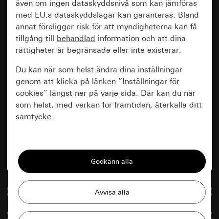
även om ingen dataskyddsnivå som kan jämföras
med EU:s dataskyddslagar kan garanteras. Bland
annat föreligger risk för att myndigheterna kan få
tillgång till
behandlad
information och att dina
rättigheter är begränsade eller inte existerar.
Du kan när som helst ändra dina inställningar
genom att klicka på länken ”Inställningar för
cookies” längst ner på varje sida. Där kan du när
som helst, med verkan för framtiden, återkalla ditt
samtycke.
Nödvändiga
Alla cookies som krävs för att kunna visa
sidan.
Till mediedatabasen
Gira Session
Förbättring av vår webbsida och
våra utbud
Databehandlingssyfte:
Jämföra artiklar