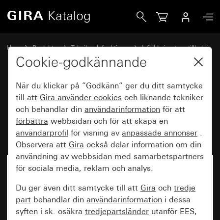
Gira Insats vipptryckknapp 4knappars 10 A 250 V~ slutande
Hem
Produkter
Teknik och funktioner
Infällda insatser, tillbehör
Vipptryckknapp
Cookie-godkännande
När du klickar på ”Godkänn” ger du ditt samtycke
Insats vipptryckknapp 4knappars
till att
Gira använder
cookies
och liknande tekniker
och behandlar din
användarinformation
för att
10 A 250 V~ slutande kontakt 1-
förbättra
webbsidan och för att skapa en
polig
användarprofil
för visning av
anpassade annonser
.
Observera att
Gira
också delar information om din
användning av webbsidan med samarbetspartners
för sociala media, reklam och analys.
Du ger även ditt samtycke till att
Gira
och
tredje
part
behandlar din
användarinformation
i dessa
syften i sk. osäkra
tredjepartsländer
utanför EES,