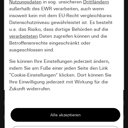
Nutzungsdaten
in sog. unsicheren
Drittländern
außerhalb des EWR verarbeiten, auch wenn
insoweit kein mit dem EU-Recht vergleichbares
Datenschutzniveau gewährleistet ist. Es besteht
u.a. das Risiko, dass dortige Behörden auf die
verarbeiteten
Daten zugreifen können und die
Betroffenenrechte eingeschränkt oder
ausgeschlossen sind.
Sie können Ihre Einstellungen jederzeit ändern,
indem Sie am Fuße einer jeden Seite den Link
"Cookie-Einstellungen" klicken. Dort können Sie
Ihre Einwilligung jederzeit mit Wirkung für die
Zukunft widerrufen.
Zur Mediadatenbank
Essenziell
Alle Cookies, die wir benötigen um Ihnen die
Artikel vergleichen
Seite anzeigen zu können.