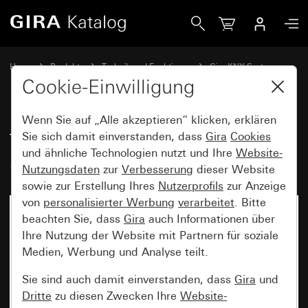
Gira Tasterschnittstelle 4fach Standard für Gira One und K
Home
Produkte
Technik und Funktionen
Gira KNX System
Gira Bediengeräte für KNX
Cookie-Einwilligung
Wenn Sie auf „Alle akzeptieren“ klicken, erklären
Tasterschnittstelle 4fach
Sie sich damit einverstanden, dass
Gira
Cookies
und ähnliche Technologien nutzt und Ihre
Website-
Standard für Gira One und KNX
Nutzungsdaten
zur
Verbesserung
dieser Website
sowie zur Erstellung Ihres
Nutzerprofils
zur Anzeige
von
personalisierter Werbung
verarbeitet
. Bitte
beachten Sie, dass
Gira
auch Informationen über
Ihre Nutzung der Website mit Partnern für soziale
Medien, Werbung und Analyse teilt.
Sie sind auch damit einverstanden, dass
Gira
und
Dritte
zu diesen Zwecken Ihre
Website-