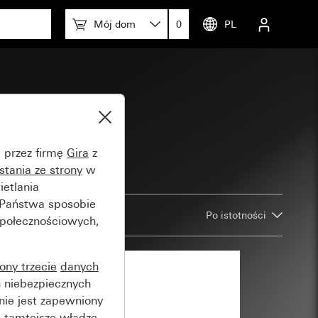
Mój dom
0
PL
e przez firmę
Gira
z
stania ze strony
w
etlania
 Państwa sposobie
Po istotności
społecznościowych,
rony trzecie
danych
 niebezpiecznych
nie jest zapewniony
 tamtejsze władze