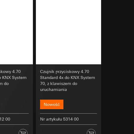
s bada przede
 umożliwia dzięki
nternetowego, adres
u kampanii
ata i godzina
zacja geograficzna
osobowych i
ądzenie końcowe
osobowych i
iskowy 4.70
Czujnik przyciskowy 4.70
do KNX System
Standard 4x do KNX System
em do
70, z klawiszem do
uruchamiania
 można znaleźć na
otnych informacji i
Nowość
h
wiający wyjątki:
312 00
Nr artykułu 5314 00
wiający wyjątki:
nym w punkcie 1,
nym w punkcie 1,
osobowych i