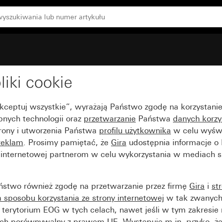
liki cookie
Akceptuj wszystkie”, wyrażają Państwo zgodę na korzystani
bnych technologii oraz
przetwarzanie
Państwa
danych korzy
trony i utworzenia Państwa
profilu użytkownika
w celu wyświ
reklam
. Prosimy pamiętać, że
Gira
udostępnia informacje o
y internetowej partnerom w celu wykorzystania w mediach 
ństwo również zgodę na przetwarzanie przez firmę
Gira
i
st
sposobu korzystania ze strony internetowej
w tak zwanych
terytorium EOG w tych celach, nawet jeśli w tym zakresie 
ch porównywalny z prawem UE. Występuje m.in. ryzyko, że