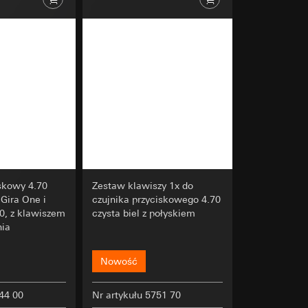
u kampanii
ata i godzina
zacja geograficzna
osobowych i
osobowych i
iskowy 4.70
Zestaw klawiszy 1x do
Gira One i
czujnika przyciskowego 4.70
, z klawiszem
czysta biel z połyskiem
 można znaleźć na
nia
Nowość
wiający wyjątki:
nym w punkcie 1,
wiający wyjątki:
nym w punkcie 1,
344 00
Nr artykułu 5751 70