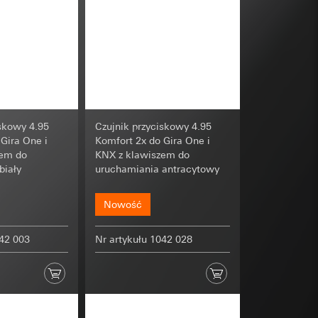
czas ładowania,
dku kolejnego
ch odwiedzin, liczba
reklamami na
erator za pomocą
osobowych i
osobowych i
iskowy 4.95
Czujnik przyciskowy 4.95
Gira One i
Komfort 2x do Gira One i
zem do
KNX z klawiszem do
biały
uruchamiania antracytowy
Nowość
 można znaleźć na
ramach stosowania
042 003
Nr artykułu 1042 028
łowieka czy
 dopiero po
wiający wyjątki:
jącego na stronie
nym w punkcie 1,