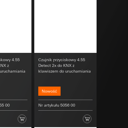
ającego na stronie
danej strony, adres
osobowych i
 automatyzację
dzających stronę
i ukierunkowanym
lenia klientów.
ona odsyłająca
ekcie, indywidualne
iskowy 4.55
Czujnik przyciskowy 4.55
graficzne na bazie
KNX z
Detect 2x do KNX z
 można znaleźć na
Locr GmbH
 uruchamiania
klawiszem do uruchamiania
mi w Niemczech
osobowych i
Nowość
wiający wyjątki:
nym w punkcie 1,
055 00
Nr artykułu 5056 00
ądzenie końcowe