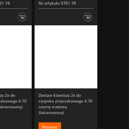
nym w punkcie 1,
751 74
Nr artykułu 5751 76
u kampanii. Google
nternetowych,
ch cyfrowych oraz
ata i godzina
apę ciepła dla
zacja geograficzna
y, gdzie klikają,
osobowych i
ony
osobowych i
 można znaleźć na
zy 2x do
Zestaw klawiszy 2x do
ciskowego 4.70
czujnika przyciskowego 4.70
lakierowany)
czarny matowy
(lakierowany)
wiający wyjątki:
nym w punkcie 1,
Nowość