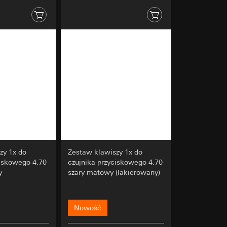
ych informacji do
s URL odsyłający,
jącego na stronie
osobowych i
ającego na stronie
danej strony, adres
osobowych i
zy 1x do
Zestaw klawiszy 1x do
ciskowego 4.70
czujnika przyciskowego 4.70
ajów trzecich. W
y
szary matowy (lakierowany)
ch odsyłamy do
icy
Nowość
wiający wyjątki: