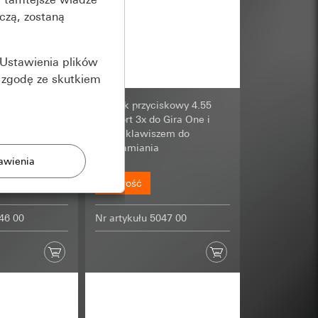
czą, zostaną
Ustawienia plików
 zgodę ze skutkiem
iskowy 4.55
Czujnik przyciskowy 4.55
Gira One i
Komfort 3x do Gira One i
zem do
KNX z klawiszem do
uruchamiania
Nowość
046 00
Nr artykułu 5047 00
rony
zonych przez
ządzenie końcowe
e produkty.
użytkownika,
es pocztowy i adres