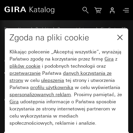
Gira Gniazdo wtyczkowe SCHUKO 16 A 250 V~ z modułem p
Strona główna
Produkty
Programy stylistyczne
Gira System 55
Gniazda wtyczkowe
Zgoda na pliki cookie
Klikając polecenie „Akceptuj wszystkie”, wyrażają
Gniazdo wtyczkowe SCHUKO 16
Państwo zgodę na korzystanie przez firmę
Gira
z
plików cookie
i podobnych technologii oraz
A 250 V~ z modułem
przetwarzanie
Państwa
danych korzystania ze
podtynkowym obróconym o 30°
strony
w celu
ulepszenia
tej strony i utworzenia
i zaawansowaną ochroną przed
Państwa
profilu użytkownika
w celu wyświetlania
spersonalizowanych reklam
. Prosimy pamiętać, że
dotknięciem (Safety Plus), bez
Gira
udostępnia informacje o Państwa sposobie
uchwytów mocujących
korzystania ze strony internetowej partnerom w
System 55
celu wykorzystania w mediach
społecznościowych, reklamie i analizie.