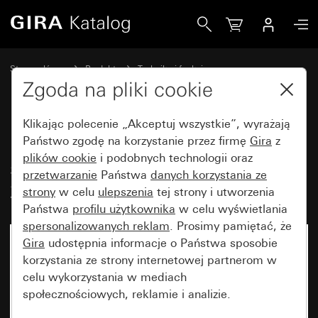
Gira Podtynkowy łącznik samopowrotny 10 AX 250 V~łączn
Strona główna
Produkty
Technika i funkcje
Urządzenia podtynkowe, akcesoria
Łącznik samopowrotny
Zgoda na pliki cookie
Klikając polecenie „Akceptuj wszystkie”, wyrażają
Podtynkowy łącznik
Państwo zgodę na korzystanie przez firmę
Gira
z
plików cookie
i podobnych technologii oraz
samopowrotny 10 AX
przetwarzanie
Państwa
danych korzystania ze
250 V~łącznik schodowy 2x
strony
w celu
ulepszenia
tej strony i utworzenia
Państwa
profilu użytkownika
w celu wyświetlania
spersonalizowanych reklam
. Prosimy pamiętać, że
Gira
udostępnia informacje o Państwa sposobie
korzystania ze strony internetowej partnerom w
celu wykorzystania w mediach
społecznościowych, reklamie i analizie.