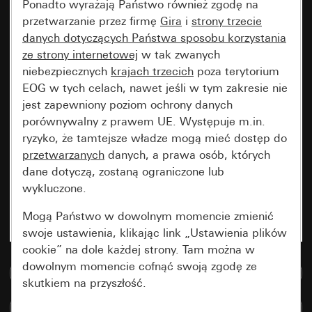
Ponadto wyrażają Państwo również zgodę na
przetwarzanie przez firmę
Gira
i
strony trzecie
danych dotyczących Państwa sposobu korzystania
ze strony internetowej
w tak zwanych
niebezpiecznych
krajach trzecich
poza terytorium
EOG w tych celach, nawet jeśli w tym zakresie nie
jest zapewniony poziom ochrony danych
porównywalny z prawem UE. Występuje m.in.
ryzyko, że tamtejsze władze mogą mieć dostęp do
przetwarzanych
danych, a prawa osób, których
dane dotyczą, zostaną ograniczone lub
wykluczone.
Mogą Państwo w dowolnym momencie zmienić
swoje ustawienia, klikając link „Ustawienia plików
cookie” na dole każdej strony. Tam można w
dowolnym momencie cofnąć swoją zgodę ze
Do bazy danych multimedialnych
skutkiem na przyszłość.
Porównaj artykuły