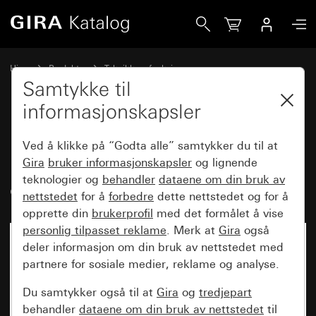
Gira Innsats trykknappbryter 10 AX 250 V~vendebryter dob
Hjem
Produkter
Teknikk og funksjoner
Innfelte innsatser, tilbehør
Trykknappbryter
Samtykke til
informasjonskapsler
Innsats trykknappbryter
Ved å klikke på “Godta alle” samtykker du til at
10 AX 250 V~vendebryter
Gira
bruker informasjonskapsler
og lignende
teknologier og
behandler
dataene om din bruk av
dobbel
nettstedet
for å
forbedre
dette nettstedet og for å
opprette din
brukerprofil
med det formålet å vise
personlig tilpasset reklame
. Merk at
Gira
også
deler informasjon om din bruk av nettstedet med
partnere for sosiale medier, reklame og analyse.
Du samtykker også til at
Gira
og
tredjepart
behandler
dataene om din bruk av nettstedet
til