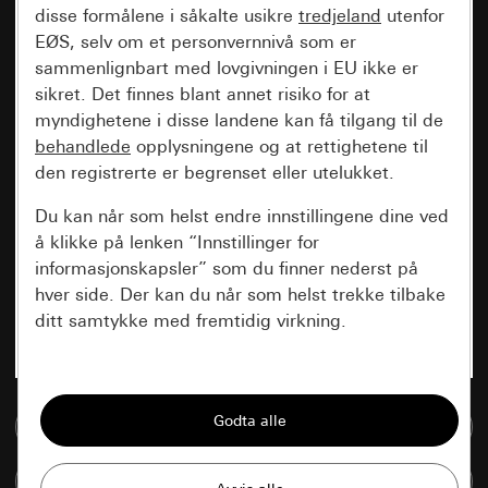
disse formålene i såkalte usikre
tredjeland
utenfor
EØS, selv om et personvernnivå som er
sammenlignbart med lovgivningen i EU ikke er
sikret. Det finnes blant annet risiko for at
myndighetene i disse landene kan få tilgang til de
behandlede
opplysningene og at rettighetene til
den registrerte er begrenset eller utelukket.
Du kan når som helst endre innstillingene dine ved
å klikke på lenken “Innstillinger for
informasjonskapsler” som du finner nederst på
hver side. Der kan du når som helst trekke tilbake
ditt samtykke med fremtidig virkning.
Vesentlige
Alle informasjonskapslene vi trenger for å
Til mediadatabase
kunne vise deg siden.
Sammenlign artikkel