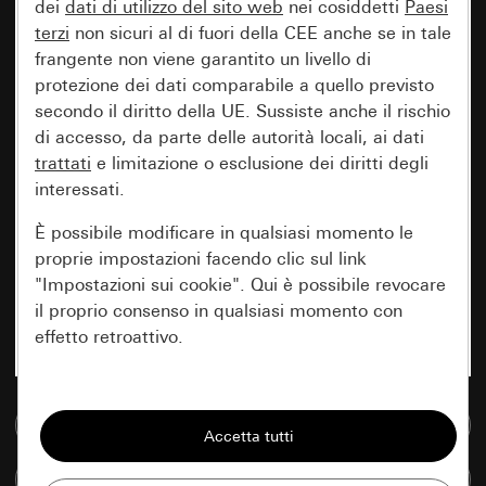
dei
dati di utilizzo del sito web
nei cosiddetti
Paesi
terzi
non sicuri al di fuori della CEE anche se in tale
frangente non viene garantito un livello di
protezione dei dati comparabile a quello previsto
secondo il diritto della UE. Sussiste anche il rischio
di accesso, da parte delle autorità locali, ai dati
trattati
e limitazione o esclusione dei diritti degli
interessati.
È possibile modificare in qualsiasi momento le
proprie impostazioni facendo clic sul link
"Impostazioni sui cookie". Qui è possibile revocare
il proprio consenso in qualsiasi momento con
effetto retroattivo.
Essenziali
Vai alla banca dati multimediale
Tutti i cookie necessari per poter mostrare la
pagina.
Confronta articoli