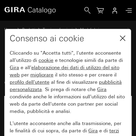
Gira Modulo interruttore a pulsante 10 AX 250 V~ interrutt
Home
Prodotti
Tecnica e funzioni
Moduli da incasso, accessori
Interruttore a pulsante
Consenso ai cookie
Cliccando su "Accetta tutti", l'utente acconsente
Modulo interruttore a pulsante
all'utilizzo di
cookie
e tecnologie simili da parte di
Gira
e all'
elaborazione dei
dati di utilizzo del sito
10 AX 250 V~ interruttore
web
per
migliorare
il sito stesso e per creare il
deviatore 2 moduli
profilo dell'utente
al fine di visualizzare
pubblicità
personalizzata
. Si prega di notare che
Gira
condivide anche le informazioni sull'utilizzo del sito
web da parte dell'utente con partner per social
media, pubblicità e analisi.
L'utente acconsente anche alla trasmissione, per
le finalità di cui sopra, da parte di
Gira
e di
terzi