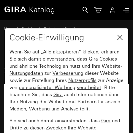
Gira Einsatz Tastschalter 10 AX 250 V~ Wechselschalter 2f
Home
Produkte
Technik und Funktionen
Unterputz-Einsätze, Zubehör
Tastschalter
Cookie-Einwilligung
Wenn Sie auf „Alle akzeptieren“ klicken, erklären
Einsatz Tastschalter 10 AX
Sie sich damit einverstanden, dass
Gira
Cookies
und ähnliche Technologien nutzt und Ihre
Website-
250 V~ Wechselschalter 2fach
Nutzungsdaten
zur
Verbesserung
dieser Website
sowie zur Erstellung Ihres
Nutzerprofils
zur Anzeige
von
personalisierter Werbung
verarbeitet
. Bitte
beachten Sie, dass
Gira
auch Informationen über
Ihre Nutzung der Website mit Partnern für soziale
Medien, Werbung und Analyse teilt.
Sie sind auch damit einverstanden, dass
Gira
und
Dritte
zu diesen Zwecken Ihre
Website-