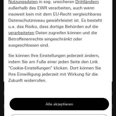
Nutzungsdaten
in sog. unsicheren
Drittländern
außerhalb des EWR verarbeiten, auch wenn
insoweit kein mit dem EU-Recht vergleichbares
Datenschutzniveau gewährleistet ist. Es besteht
u.a. das Risiko, dass dortige Behörden auf die
verarbeiteten
Daten zugreifen können und die
Betroffenenrechte eingeschränkt oder
ausgeschlossen sind.
Sie können Ihre Einstellungen jederzeit ändern,
indem Sie am Fuße einer jeden Seite den Link
"Cookie-Einstellungen" klicken. Dort können Sie
Ihre Einwilligung jederzeit mit Wirkung für die
Zukunft widerrufen.
Zur Mediadatenbank
Essenziell
Alle Cookies, die wir benötigen um Ihnen die
Artikel vergleichen
Seite anzeigen zu können.