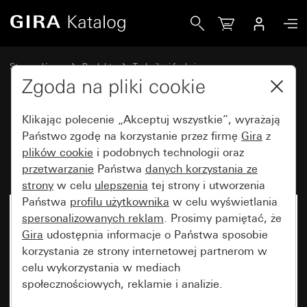
Gira Bramka systemu domofonowego IP
Strona główna
Produkty
Technika i funkcje
System domofonowy
Urządzenia systemowe Gira
Zgoda na pliki cookie
Klikając polecenie „Akceptuj wszystkie”, wyrażają
Bramka systemu domofonowego
Państwo zgodę na korzystanie przez firmę
Gira
z
plików cookie
i podobnych technologii oraz
IP
przetwarzanie
Państwa
danych korzystania ze
strony
w celu
ulepszenia
tej strony i utworzenia
Państwa
profilu użytkownika
w celu wyświetlania
spersonalizowanych reklam
. Prosimy pamiętać, że
Gira
udostępnia informacje o Państwa sposobie
korzystania ze strony internetowej partnerom w
celu wykorzystania w mediach
społecznościowych, reklamie i analizie.