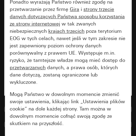
Ponadto wyrażają Państwo również zgodę na
przetwarzanie przez firmę
Gira
i
strony trzecie
danych dotyczących Państwa sposobu korzystania
ze strony internetowej
w tak zwanych
niebezpiecznych
krajach trzecich
poza terytorium
EOG w tych celach, nawet jeśli w tym zakresie nie
jest zapewniony poziom ochrony danych
porównywalny z prawem UE. Występuje m.in.
ryzyko, że tamtejsze władze mogą mieć dostęp do
przetwarzanych
danych, a prawa osób, których
dane dotyczą, zostaną ograniczone lub
wykluczone.
Mogą Państwo w dowolnym momencie zmienić
swoje ustawienia, klikając link „Ustawienia plików
cookie” na dole każdej strony. Tam można w
Do bazy danych multimedialnych
dowolnym momencie cofnąć swoją zgodę ze
skutkiem na przyszłość.
Porównaj artykuły