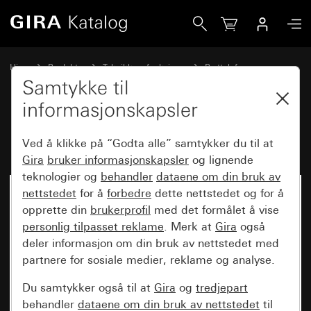
Gira PTS-IP-gateway
Hjem
Produkter
Teknikk og funksjoner
Porttelefon
Gira systemapparater
Samtykke til
informasjonskapsler
PTS-IP-gateway
Ved å klikke på “Godta alle” samtykker du til at
Gira
bruker informasjonskapsler
og lignende
teknologier og
behandler
dataene om din bruk av
nettstedet
for å
forbedre
dette nettstedet og for å
opprette din
brukerprofil
med det formålet å vise
personlig tilpasset reklame
. Merk at
Gira
også
deler informasjon om din bruk av nettstedet med
partnere for sosiale medier, reklame og analyse.
Du samtykker også til at
Gira
og
tredjepart
behandler
dataene om din bruk av nettstedet
til