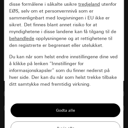
disse formålene i såkalte usikre
tredjeland
utenfor
EØS, selv om et personvernnivå som er
sammenlignbart med lovgivningen i EU ikke er
sikret. Det finnes blant annet risiko for at
myndighetene i disse landene kan få tilgang til de
behandlede
opplysningene og at rettighetene til
den registrerte er begrenset eller utelukket.
Du kan når som helst endre innstillingene dine ved
å klikke på lenken “Innstillinger for
informasjonskapsler” som du finner nederst på
hver side. Der kan du når som helst trekke tilbake
ditt samtykke med fremtidig virkning.
Til mediadatabase
Vesentlige
Sammenlign artikkel
Alle informasjonskapslene vi trenger for å
kunne vise deg siden.