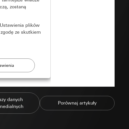
czą, zostaną
Ustawienia plików
 zgodę ze skutkiem
rony
azy danych
zonych przez
Porównaj artykuły
medialnych
ządzenie końcowe
e produkty.
użytkownika,
es pocztowy i adres