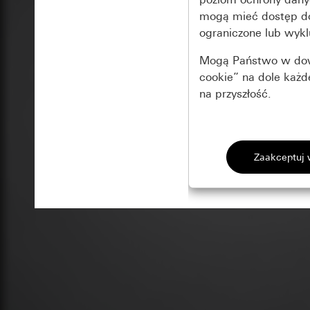
mogą mieć dostęp 
ograniczone lub wykl
Mogą Państwo w dowo
cookie” na dole każ
na przyszłość.
Podstawowe 
Wszystkie pliki coo
Gira Session
Poprawa dzia
Cele przetwarzania
Zastosowanie plików
Strona klientów 
internetowej oraz of
Strona klientów 
użytkowników
Matomo
Marketing
Kategorie danych 
Cele przetwarzania
Strona klientów 
Aby być w stanie r
Kategorie danych 
Strona klientów