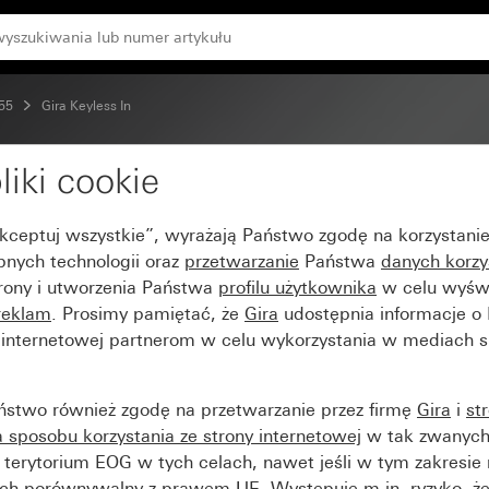
 55
Gira Keyless In
liki cookie
ira Keyless In System 5
Akceptuj wszystkie”, wyrażają Państwo zgodę na korzystani
bnych technologii oraz
przetwarzanie
Państwa
danych korzy
trony i utworzenia Państwa
profilu użytkownika
w celu wyświ
reklam
. Prosimy pamiętać, że
Gira
udostępnia informacje o
y internetowej partnerom w celu wykorzystania w mediach 
ństwo również zgodę na przetwarzanie przez firmę
Gira
i
st
sposobu korzystania ze strony internetowej
w tak zwanych
terytorium EOG w tych celach, nawet jeśli w tym zakresie 
ch porównywalny z prawem UE. Występuje m.in. ryzyko, że