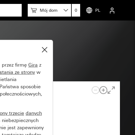
Mój dom
0
PL
5
e przez firmę
Gira
z
stania ze strony
w
etlania
 Państwa sposobie
społecznościowych,
rony trzecie
danych
 niebezpiecznych
nie jest zapewniony
 tamtejsze władze