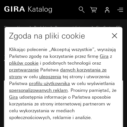
Gira Zestaw klawiszy 3x z możliwością opisania System 55
Strona główna
Produkty
Programy stylistyczne
Gira System 55
Zestawy klawiszy do systemów magistralnych
Zgoda na pliki cookie
Klikając polecenie „Akceptuj wszystkie”, wyrażają
Zestaw klawiszy 3x z
Państwo zgodę na korzystanie przez firmę
Gira
z
plików cookie
i podobnych technologii oraz
możliwością opisania System 55
przetwarzanie
Państwa
danych korzystania ze
strony
w celu
ulepszenia
tej strony i utworzenia
Państwa
profilu użytkownika
w celu wyświetlania
spersonalizowanych reklam
. Prosimy pamiętać, że
Gira
udostępnia informacje o Państwa sposobie
korzystania ze strony internetowej partnerom w
celu wykorzystania w mediach
społecznościowych, reklamie i analizie.