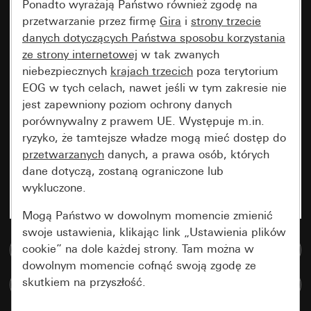
Ponadto wyrażają Państwo również zgodę na
przetwarzanie przez firmę
Gira
i
strony trzecie
danych dotyczących Państwa sposobu korzystania
ze strony internetowej
w tak zwanych
niebezpiecznych
krajach trzecich
poza terytorium
EOG w tych celach, nawet jeśli w tym zakresie nie
jest zapewniony poziom ochrony danych
porównywalny z prawem UE. Występuje m.in.
ryzyko, że tamtejsze władze mogą mieć dostęp do
przetwarzanych
danych, a prawa osób, których
dane dotyczą, zostaną ograniczone lub
wykluczone.
Mogą Państwo w dowolnym momencie zmienić
swoje ustawienia, klikając link „Ustawienia plików
cookie” na dole każdej strony. Tam można w
Do bazy danych multimedialnych
dowolnym momencie cofnąć swoją zgodę ze
skutkiem na przyszłość.
Porównaj artykuły