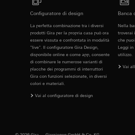
Wippenset
Categorie di dati pe
visitatore, movi
Base giuridica e int
Sito del cliente
Configuratore di design
Banca d
Utilizzo del serv
visitatore, movim
Montageanleitung
telecomunicazion
indirizzo Intern
La perfetta combinazione tra i diversi
Nella ba
Trattamento succe
prodotti Gira per la propria casa può ora
Base giuridica e int
troverai
Destinatari:
Utilizzo del serv
essere vissuta e confrontata in modalità
che puoi
Reparti interni,
telecomunicazion
"live". Il configuratore Gira Design,
Leggi in
LinkedIn Irelan
Trattamento succe
disponibile online e come app, consente
utilizzo.
Trasferimento verso
di combinare le numerose varianti di
Destinatari:
Vimeo,
Vai al
quanto riguarda la t
Trasferimento verso
placche dei programmi di interruttori
rispettiva Informati
Paese terzo: US
Gira con funzioni selezionate, in diversi
Durata dei cookie:
Decisione di ade
colori e materiali.
richiedere in bas
Google Ads (
Vai al configuratore di design
Durata dei cookie:
Finalità del trattam
campagne. Google Ads
Hotjar
social media, risult
Finalità del trattam
pubblicitarie.
selezionate. Questo
Categorie di dati pe
cliccano, quanto sc
© 2026 Gira — Giersiepen GmbH & Co. KG