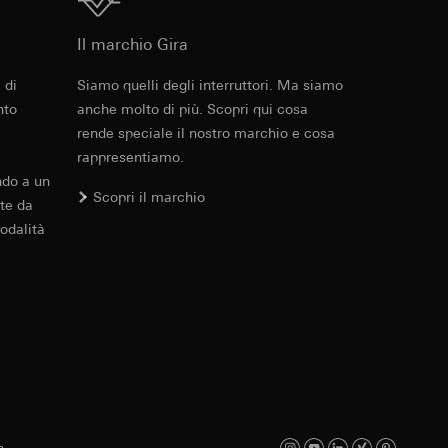
errer e timestamp
PDF
, 95.9 KB
to web da parte del
Il marchio Gira
 delle
web in questione,
 di
Siamo quelli degli interruttori. Ma siamo
nto
anche molto di più. Scopri qui cosa
 delle
rende speciale il nostro marchio e cosa
sioni
rappresentiamo.
Download
ndo a un
Scopri il marchio
aesi terzi. Per
te da
imanda qui alla
odalità
andard, copia da
a GDPR
sultati delle
web, piattaforme di
 delle campagne
mica delle pagine
 Vediamo dove
e ora della visita,
s