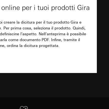
erato e definitene lo stile. Potete controllare
 delle mansioni
 online per i tuoi prodotti Gira
e ora della visita,
 delle
a e visionarla come PDF. Ordinate quindi la
l nostro comodo servizio online.
i creare la dicitura per il tuo prodotto Gira e
 delle
ne. Per prima cosa, seleziona il prodotto. Quindi,
sioni
Download
 definiscine l'aspetto. Nell'anteprima è possibile
zzarla come documento PDF. Infine, tramite il
ne, ordina la dicitura progettata.
sioni
TXT
andard, copia da
andard, copia da
a GDPR
a GDPR
Download
ioni per l'attivazione
 da parte del