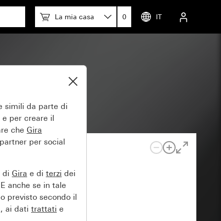
La mia casa
0
IT
 simili da parte di
 e per creare il
tare che
Gira
 partner per social
e di
Gira
e di
terzi
dei
EE anche se in tale
lo previsto secondo il
, ai dati
trattati
e