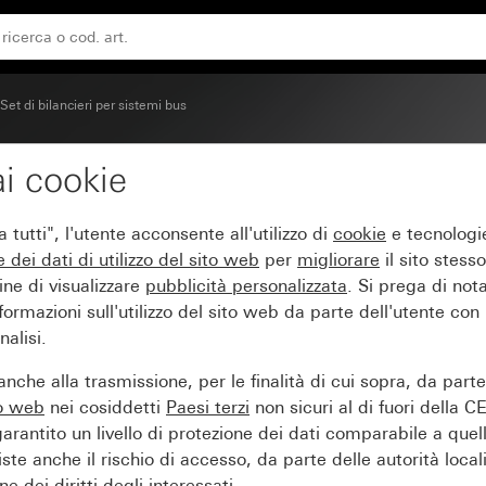
Set di bilancieri per sistemi bus
i cookie
duli scrivibili System 55
tutti", l'utente acconsente all'utilizzo di
cookie
e tecnologie
e dei
dati di utilizzo del sito web
per
migliorare
il sito stesso
ine di visualizzare
pubblicità personalizzata
. Si prega di no
ormazioni sull'utilizzo del sito web da parte dell'utente con
alisi.
nche alla trasmissione, per le finalità di cui sopra, da part
to web
nei cosiddetti
Paesi terzi
non sicuri al di fuori della C
arantito un livello di protezione dei dati comparabile a quel
iste anche il rischio di accesso, da parte delle autorità locali
e dei diritti degli interessati.