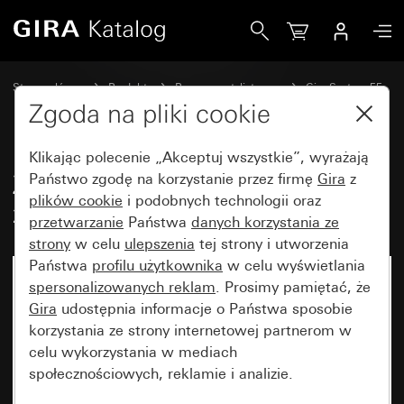
Gira Zestaw klawiszy 6x (3+3) z polem opisowym System 5
Strona główna
Produkty
Programy stylistyczne
Gira System 55
Zestawy klawiszy do systemów magistralnych
Zgoda na pliki cookie
Klikając polecenie „Akceptuj wszystkie”, wyrażają
Zestaw klawiszy 6x (3+3)
Państwo zgodę na korzystanie przez firmę
Gira
z
plików cookie
i podobnych technologii oraz
z polem opisowym System 55
przetwarzanie
Państwa
danych korzystania ze
strony
w celu
ulepszenia
tej strony i utworzenia
Państwa
profilu użytkownika
w celu wyświetlania
spersonalizowanych reklam
. Prosimy pamiętać, że
Gira
udostępnia informacje o Państwa sposobie
korzystania ze strony internetowej partnerom w
celu wykorzystania w mediach
społecznościowych, reklamie i analizie.