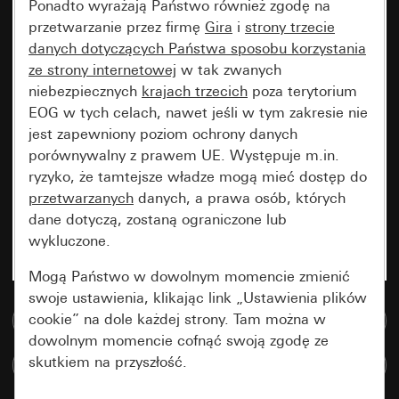
Ponadto wyrażają Państwo również zgodę na
przetwarzanie przez firmę
Gira
i
strony trzecie
danych dotyczących Państwa sposobu korzystania
ze strony internetowej
w tak zwanych
niebezpiecznych
krajach trzecich
poza terytorium
EOG w tych celach, nawet jeśli w tym zakresie nie
jest zapewniony poziom ochrony danych
porównywalny z prawem UE. Występuje m.in.
ryzyko, że tamtejsze władze mogą mieć dostęp do
przetwarzanych
danych, a prawa osób, których
dane dotyczą, zostaną ograniczone lub
wykluczone.
Mogą Państwo w dowolnym momencie zmienić
swoje ustawienia, klikając link „Ustawienia plików
cookie” na dole każdej strony. Tam można w
Do bazy danych multimedialnych
dowolnym momencie cofnąć swoją zgodę ze
skutkiem na przyszłość.
Porównaj artykuły