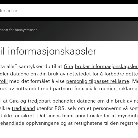
esett for bussystemer
il informasjonskapsler
(3+3) med tekstfelt Sys
ta alle” samtykker du til at
Gira
bruker informasjonskapsler
dler
dataene om din bruk av nettstedet
for å
forbedre
dette
ofil
med det formålet å vise
personlig tilpasset reklame
. M
ruk av nettstedet med partnere for sosiale medier, reklame
l at
Gira
og
tredjepart
behandler
dataene om din bruk av n
sikre
tredjeland
utenfor EØS, selv om et personvernnivå so
 ikke er sikret. Det finnes blant annet risiko for at myndig
ehandlede
opplysningene og at rettighetene til den registre