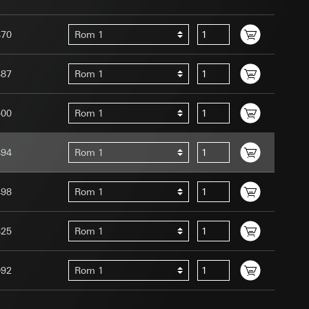
ernforordningen
mmunikasjon og
470
Rom 1
ernforordningen
487
Rom 1
500
Rom 1
494
Rom 1
Assistant-
 menneske eller et
ed en person
498
Rom 1
suler, kopi kan
edet, musbevegelser
av a i
ttstedet,
325
Rom 1
ettstedet,
092
Rom 1
mmunikasjon og
an Giras