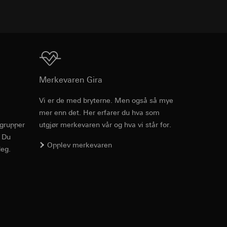
enne informasjonen
edet, musbevegelser
r-URL og tidsstempel
ttstedet,
mmunikasjon og
ettstedet,
ernforordningen
Nedlasting
Merkevaren Gira
mmunikasjon og
Vi er de med bryterne. Men også så mye
ernforordningen
mer enn det. Her erfarer du hva som
PDF
, 95.9 KB
hensyn til
rgrupper
utgjør merkevaren vår og hva vi står for.
. Du
Opplev merkevaren
eg.
suler, kopi kan
av a i
Nedlasting
v effekten av
e medier, i
jer.