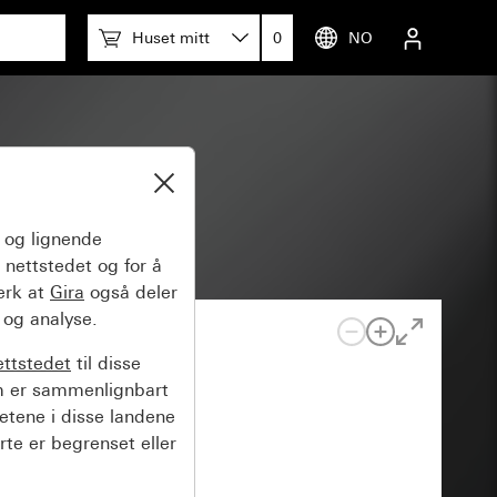
Huset mitt
0
NO
tem 55
og lignende
 nettstedet og for å
erk at
Gira
også deler
 og analyse.
ettstedet
til disse
m er sammenlignbart
hetene i disse landene
rte er begrenset eller