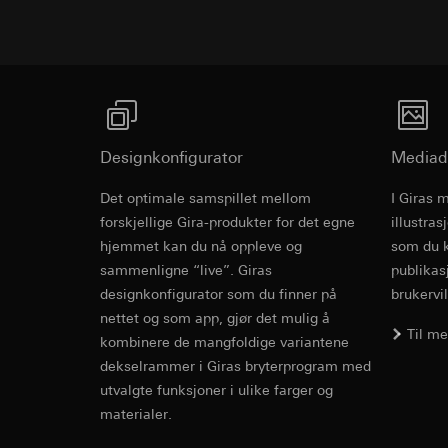
Formål med behandl
Kategorier for pers
til plassering av må
Privatkundeside:
Kategorier for pers
utført av bruker
Rettslig grunnlag og
Forretningskunde
Bruk av tjeneste
musbevegelser ut
telemedier)
internettadresse
Senere behandlin
Rettslig grunnlag og
Designkonfigurator
Mediad
Mottaker:
Bruk av tjeneste
Interne avdeling
telemedier)
Det optimale samspillet mellom
I Giras 
Wippenset
LinkedIn Irelan
Senere behandlin
forskjellige Gira-produkter for det egne
illustra
Overføring til tredj
Mottaker:
Vimeo, 
hjemmet kan du nå oppleve og
som du k
overføring av person
Overføring til tredj
sammenligne “live”. Giras
publikas
Montageanleitung
personvernerklæring
Tredjeland: USA
designkonfigurator som du finner på
brukervil
Informasjonskapsel
Avgjørelse om ti
nettet og som app, gjør det mulig å
bestilles ved hen
Til m
kombinere de mangfoldige variantene
Google Ads (
personvernforor
dekselrammer i Giras bryterprogram med
Informasjonskapsel
Formål med behandl
utvalgte funksjoner i ulike farger og
kampanjer. Google A
materialer.
søkeresultater og a
Hotjar