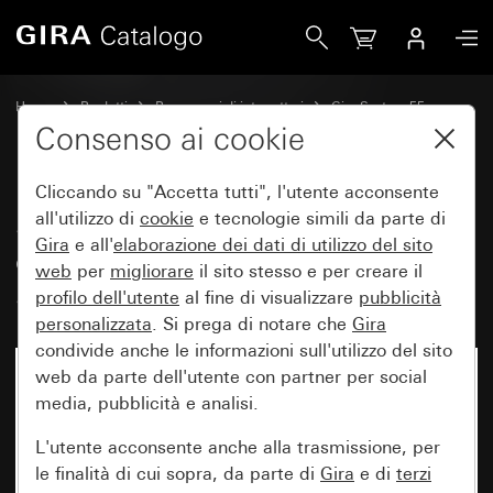
Gira Set di bilancieri 6 moduli (3+3) con campo per targhe
Home
Prodotti
Programmi di interruttori
Gira System 55
Set di bilancieri per sistemi bus
Consenso ai cookie
Cliccando su "Accetta tutti", l'utente acconsente
Set di bilancieri 6 moduli (3+3)
all'utilizzo di
cookie
e tecnologie simili da parte di
Gira
e all'
elaborazione dei
dati di utilizzo del sito
con campo per targhetta
web
per
migliorare
il sito stesso e per creare il
System 55
profilo dell'utente
al fine di visualizzare
pubblicità
personalizzata
. Si prega di notare che
Gira
condivide anche le informazioni sull'utilizzo del sito
web da parte dell'utente con partner per social
media, pubblicità e analisi.
L'utente acconsente anche alla trasmissione, per
le finalità di cui sopra, da parte di
Gira
e di
terzi