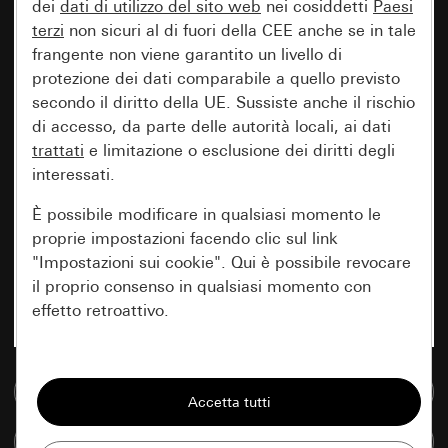
dei
dati di utilizzo del sito web
nei cosiddetti
Paesi
terzi
non sicuri al di fuori della CEE anche se in tale
frangente non viene garantito un livello di
protezione dei dati comparabile a quello previsto
secondo il diritto della UE. Sussiste anche il rischio
di accesso, da parte delle autorità locali, ai dati
trattati
e limitazione o esclusione dei diritti degli
interessati.
È possibile modificare in qualsiasi momento le
proprie impostazioni facendo clic sul link
"Impostazioni sui cookie". Qui è possibile revocare
il proprio consenso in qualsiasi momento con
effetto retroattivo.
Essenziali
Vai alla banca dati multimediale
Tutti i cookie necessari per poter mostrare la
pagina.
Confronta articoli