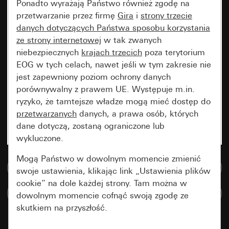
Ponadto wyrażają Państwo również zgodę na
przetwarzanie przez firmę
Gira
i
strony trzecie
danych dotyczących Państwa sposobu korzystania
ze strony internetowej
w tak zwanych
niebezpiecznych
krajach trzecich
poza terytorium
EOG w tych celach, nawet jeśli w tym zakresie nie
jest zapewniony poziom ochrony danych
porównywalny z prawem UE. Występuje m.in.
ryzyko, że tamtejsze władze mogą mieć dostęp do
przetwarzanych
danych, a prawa osób, których
dane dotyczą, zostaną ograniczone lub
wykluczone.
Mogą Państwo w dowolnym momencie zmienić
Do bazy danych multimedialnych
swoje ustawienia, klikając link „Ustawienia plików
cookie” na dole każdej strony. Tam można w
Porównaj artykuły
dowolnym momencie cofnąć swoją zgodę ze
skutkiem na przyszłość.