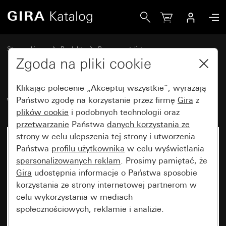
Gira Wideobramofon natynkowy 1x
Strona główna
Produkty
Programy stylistyczne
Bryzgoszczelne Gira
Bryzgoszczelny podtynkowy IP44 Gira TX_44
Zgoda na pliki cookie
Klikając polecenie „Akceptuj wszystkie”, wyrażają
Wideobramofon natynkowy 1x
Państwo zgodę na korzystanie przez firmę
Gira
z
plików cookie
i podobnych technologii oraz
przetwarzanie
Państwa
danych korzystania ze
strony
w celu
ulepszenia
tej strony i utworzenia
Państwa
profilu użytkownika
w celu wyświetlania
spersonalizowanych reklam
. Prosimy pamiętać, że
Gira
udostępnia informacje o Państwa sposobie
korzystania ze strony internetowej partnerom w
celu wykorzystania w mediach
społecznościowych, reklamie i analizie.