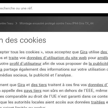
ontre l'eau
Montage encastré protégé contre l'eau IP44 Gira TX_44
on des cookies
éo pour montage appare
cepter tous les cookies », vous acceptez que
Gira
utilise
des
es et
traite
vos
données d’utilisation du site web
pour
améli
 votre
profil d’utilisateur
afin de vous proposer de
la publici
ra
partage également des informations sur votre utilisation
médias sociaux, la publicité et l’analyse.
ement que
Gira
et
des tiers
traitent à ces fins vos
données d’u
n appelle des
pays tiers
non sûrs en dehors de l’EEE, même 
s comparable au droit de l’UE n’est garanti dans ce context
que les autorités locales aient accès aux données
traitées
e
 soient limités ou exclus.