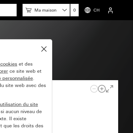
Ma maison
0
CH
nt 1x
 cookies
et des
orer
ce site web et
té personnalisée
.
 du site web avec des
tilisation du site
si aucun niveau de
e. Il existe
t que les droits des