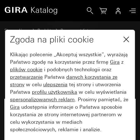
Gira Ramka adaptera (55 x 55 mm) z nakładaną osłoną ochr
Strona główna
Produkty
Programy stylistyczne
Bryzgoszczelne Gira
Bryzgoszczelny podtynkowy IP44 Gira TX_44
Zgoda na pliki cookie
Klikając polecenie „Akceptuj wszystkie”, wyrażają
Ramka adaptera (55 x 55 mm) z
Państwo zgodę na korzystanie przez firmę
Gira
z
plików cookie
i podobnych technologii oraz
nakładaną osłoną ochronną
przetwarzanie
Państwa
danych korzystania ze
(IP20)
strony
w celu
ulepszenia
tej strony i utworzenia
Państwa
profilu użytkownika
w celu wyświetlania
spersonalizowanych reklam
. Prosimy pamiętać, że
Gira
udostępnia informacje o Państwa sposobie
korzystania ze strony internetowej partnerom w
celu wykorzystania w mediach
społecznościowych, reklamie i analizie.