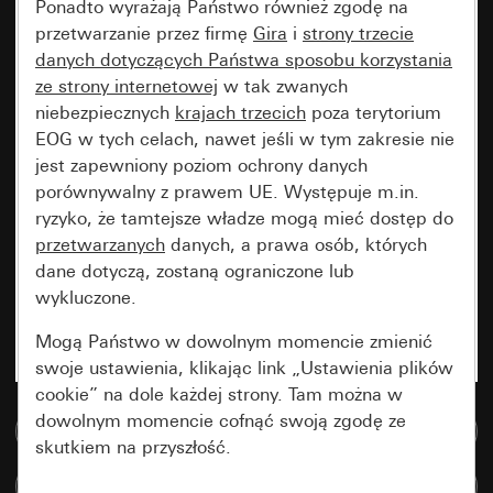
Ponadto wyrażają Państwo również zgodę na
przetwarzanie przez firmę
Gira
i
strony trzecie
danych dotyczących Państwa sposobu korzystania
ze strony internetowej
w tak zwanych
niebezpiecznych
krajach trzecich
poza terytorium
EOG w tych celach, nawet jeśli w tym zakresie nie
jest zapewniony poziom ochrony danych
porównywalny z prawem UE. Występuje m.in.
ryzyko, że tamtejsze władze mogą mieć dostęp do
przetwarzanych
danych, a prawa osób, których
dane dotyczą, zostaną ograniczone lub
wykluczone.
Mogą Państwo w dowolnym momencie zmienić
swoje ustawienia, klikając link „Ustawienia plików
cookie” na dole każdej strony. Tam można w
dowolnym momencie cofnąć swoją zgodę ze
Do bazy danych multimedialnych
skutkiem na przyszłość.
Porównaj artykuły