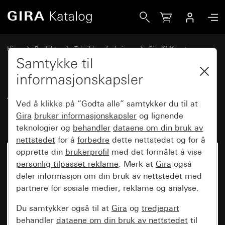
Gira Tastsensor 3 Komfort enkel for KNX med oppstartsvip
Hjem
Produkter
Teknikk og funksjoner
Gira KNX system
Gira betjeningsenheter for KNX
Samtykke til
informasjonskapsler
Tastsensor 3 Komfort enkel for
Ved å klikke på “Godta alle” samtykker du til at
KNX med oppstartsvippe
Gira
bruker informasjonskapsler
og lignende
teknologier og
behandler
dataene om din bruk av
nettstedet
for å
forbedre
dette nettstedet og for å
opprette din
brukerprofil
med det formålet å vise
personlig tilpasset reklame
. Merk at
Gira
også
deler informasjon om din bruk av nettstedet med
partnere for sosiale medier, reklame og analyse.
Du samtykker også til at
Gira
og
tredjepart
behandler
dataene om din bruk av nettstedet
til