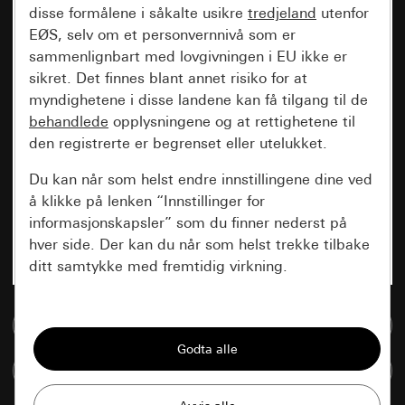
disse formålene i såkalte usikre
tredjeland
utenfor
EØS, selv om et personvernnivå som er
sammenlignbart med lovgivningen i EU ikke er
sikret. Det finnes blant annet risiko for at
myndighetene i disse landene kan få tilgang til de
behandlede
opplysningene og at rettighetene til
den registrerte er begrenset eller utelukket.
Du kan når som helst endre innstillingene dine ved
å klikke på lenken “Innstillinger for
informasjonskapsler” som du finner nederst på
hver side. Der kan du når som helst trekke tilbake
ditt samtykke med fremtidig virkning.
Vesentlige
Til mediadatabase
Alle informasjonskapslene vi trenger for å
kunne vise deg siden.
Sammenlign artikkel