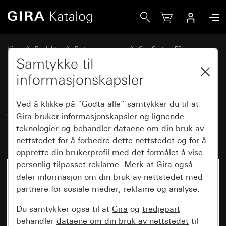
Gira SCHUKO-stikkontakt 16 A 250 V~ med økt berøingsbes
Hjem
Produkter
Bryterprogrammer
Gira System 55
Stikkontakter
Samtykke til
informasjonskapsler
SCHUKO-stikkontakt 16 A 250
Ved å klikke på “Godta alle” samtykker du til at
V~ med økt berøingsbeskyttelse
Gira
bruker informasjonskapsler
og lignende
teknologier og
behandler
dataene om din bruk av
(Safety Plus) Skruklemmer
nettstedet
for å
forbedre
dette nettstedet og for å
opprette din
brukerprofil
med det formålet å vise
personlig tilpasset reklame
. Merk at
Gira
også
deler informasjon om din bruk av nettstedet med
partnere for sosiale medier, reklame og analyse.
Du samtykker også til at
Gira
og
tredjepart
behandler
dataene om din bruk av nettstedet
til