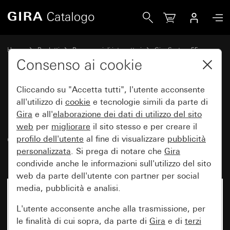
Gira Presa SCHUKO 16 A 250 V~ con maggiore protezione cont
Home
Prodotti
Programmi di interruttori
Gira System 55
Prese
Consenso ai cookie
Cliccando su "Accetta tutti", l'utente acconsente
Presa SCHUKO 16 A 250 V~ con
all'utilizzo di
cookie
e tecnologie simili da parte di
Gira
e all'
elaborazione dei
dati di utilizzo del sito
maggiore protezione contro i
web
per
migliorare
il sito stesso e per creare il
contatti accidentali (Safety Plus)
profilo dell'utente
al fine di visualizzare
pubblicità
Morsetti a vite
personalizzata
. Si prega di notare che
Gira
condivide anche le informazioni sull'utilizzo del sito
web da parte dell'utente con partner per social
media, pubblicità e analisi.
L'utente acconsente anche alla trasmissione, per
le finalità di cui sopra, da parte di
Gira
e di
terzi