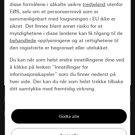
disse formålene i såkalte usikre
tredjeland
utenfor
EØS, selv om et personvernnivå som er
sammenlignbart med lovgivningen i EU ikke er
sikret. Det finnes blant annet risiko for at
myndighetene i disse landene kan få tilgang til de
behandlede
opplysningene og at rettighetene til
den registrerte er begrenset eller utelukket.
Du kan når som helst endre innstillingene dine ved
å klikke på lenken “Innstillinger for
informasjonskapsler” som du finner nederst på
hver side. Der kan du når som helst trekke tilbake
ditt samtykke med fremtidig virkning.
Til mediadatabase
Vesentlige
Sammenlign artikkel
Alle informasjonskapslene vi trenger for å
kunne vise deg siden.