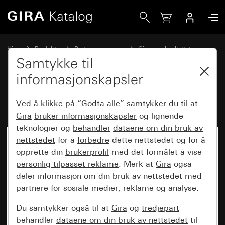
Gira Dørstasjon påvegg 3-kanals,
Hjem
Produkter
Bryterprogrammer
Gira vannbeskyttet
Vannbeskyttet innfelt IP44 Gira TX_44
Samtykke til
informasjonskapsler
Dørstasjon påvegg 3-kanals,
Ved å klikke på “Godta alle” samtykker du til at
Gira
bruker informasjonskapsler
og lignende
teknologier og
behandler
dataene om din bruk av
nettstedet
for å
forbedre
dette nettstedet og for å
opprette din
brukerprofil
med det formålet å vise
personlig tilpasset reklame
. Merk at
Gira
også
deler informasjon om din bruk av nettstedet med
partnere for sosiale medier, reklame og analyse.
Du samtykker også til at
Gira
og
tredjepart
behandler
dataene om din bruk av nettstedet
til