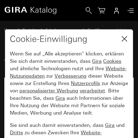
Gira Türstation AP 3fach
Home
Produkte
Schalterprogramme
Gira Wassergeschützt
Wassergeschützt Unterputz IP44 Gira TX_44
Cookie-Einwilligung
Wenn Sie auf „Alle akzeptieren“ klicken, erklären
Türstation AP 3fach
Sie sich damit einverstanden, dass
Gira
Cookies
und ähnliche Technologien nutzt und Ihre
Website-
Nutzungsdaten
zur
Verbesserung
dieser Website
sowie zur Erstellung Ihres
Nutzerprofils
zur Anzeige
von
personalisierter Werbung
verarbeitet
. Bitte
beachten Sie, dass
Gira
auch Informationen über
Ihre Nutzung der Website mit Partnern für soziale
Medien, Werbung und Analyse teilt.
Sie sind auch damit einverstanden, dass
Gira
und
Dritte
zu diesen Zwecken Ihre
Website-