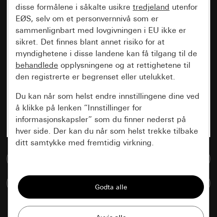
disse formålene i såkalte usikre
tredjeland
utenfor
EØS, selv om et personvernnivå som er
sammenlignbart med lovgivningen i EU ikke er
sikret. Det finnes blant annet risiko for at
myndighetene i disse landene kan få tilgang til de
behandlede
opplysningene og at rettighetene til
den registrerte er begrenset eller utelukket.
Du kan når som helst endre innstillingene dine ved
å klikke på lenken “Innstillinger for
informasjonskapsler” som du finner nederst på
hver side. Der kan du når som helst trekke tilbake
ditt samtykke med fremtidig virkning.
Til mediadatabase
Vesentlige
Sammenlign artikkel
Alle informasjonskapslene vi trenger for å
kunne vise deg siden.