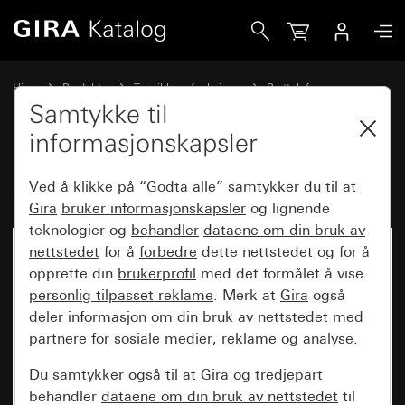
Gira Svarapparat påvegg System 70
Hjem
Produkter
Teknikk og funksjoner
Porttelefon
Gira svarapparater
Samtykke til
informasjonskapsler
Svarapparat påvegg System 70
Ved å klikke på “Godta alle” samtykker du til at
Gira
bruker informasjonskapsler
og lignende
teknologier og
behandler
dataene om din bruk av
nettstedet
for å
forbedre
dette nettstedet og for å
Nyhet
opprette din
brukerprofil
med det formålet å vise
personlig tilpasset reklame
. Merk at
Gira
også
deler informasjon om din bruk av nettstedet med
partnere for sosiale medier, reklame og analyse.
Du samtykker også til at
Gira
og
tredjepart
behandler
dataene om din bruk av nettstedet
til