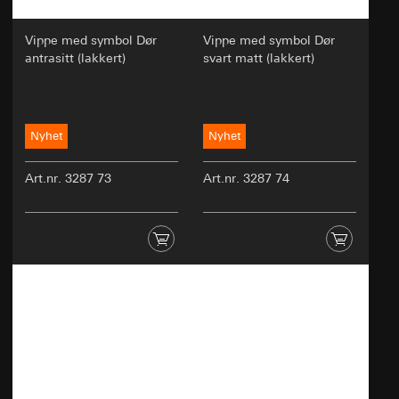
Analyse av brukeratferd for å forbedre
nettstedets brukervennlighet og effektivitet.
Vippe med symbol Dør
Vippe med symbol Dør
Kategorier for personopplysninger:
antrasitt (lakkert)
svart matt (lakkert)
Tekniske data som IP-adresse (anonymisert
eller pseudonymisert).
Enhetsdata (f.eks. nettlesertype,
operativsystem).
Nyhet
Nyhet
Bruksdata (f.eks. klikk- og rulleatferd,
oppholdstid på nettstedet).
Art.nr. 3287 73
Art.nr. 3287 74
Cookie-informasjon (f.eks. bruker-ID, testede
varianter, testresultater).
Rettslig grunnlag og eventuelt forsvar av
berettigede interesser:
Artikkel 6, avsnitt 1, bokstav a i
personvernforordningen: Samtykke fra
brukeren
Artikkel 6, avsnitt 1, bokstav f i
personvernforordningen: Berettiget interesse
fra den ansvarlige for å optimalisere
nettstedet og tilby en forbedret
brukeropplevelse