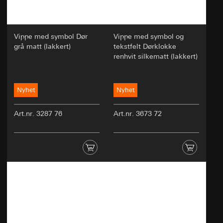
Forfulgte berettigede interesser: Forbedring av
nettstedets funksjonalitet og
brukervennlighet; sikring av en personlig og
Vippe med symbol Dør
Vippe med symbol og
brukerorientert onlineopplevelse; effektiv
grå matt (lakkert)
tekstfelt Dørklokke
gjennomføring av tester for beslutningstaking
renhvit silkematt (lakkert)
om tilpasninger av nettstedet
Mottaker:
Interne avdelinger
Nyhet
Nyhet
Eksterne tjenesteleverandører for A/B-testing
som fungerer som databehandlere i henhold
Art.nr. 3287 76
Art.nr. 3673 72
til art. 28 i GDPR
Overføring til tredjeland:
Ingen
Informasjonskapselens levetid:
30 og 90 dager,
men maksimalt 1 år