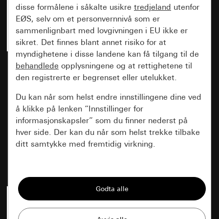
disse formålene i såkalte usikre
tredjeland
utenfor
EØS, selv om et personvernnivå som er
sammenlignbart med lovgivningen i EU ikke er
sikret. Det finnes blant annet risiko for at
myndighetene i disse landene kan få tilgang til de
Vippe System 70 renhvit
Vippe System 70 antrasitt
behandlede
opplysningene og at rettighetene til
silkematt (lakkert)
(lakkert)
den registrerte er begrenset eller utelukket.
Du kan når som helst endre innstillingene dine ved
å klikke på lenken “Innstillinger for
Nyhet
Nyhet
informasjonskapsler” som du finner nederst på
hver side. Der kan du når som helst trekke tilbake
Art.nr. 3296 72
Art.nr. 3296 73
ditt samtykke med fremtidig virkning.
Vesentlige
Alle informasjonskapslene vi trenger for å
kunne vise deg siden.