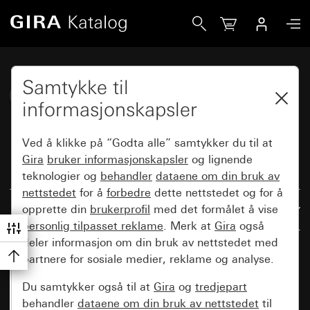
Gira Katalog
Samtykke til
Gira System 70
informasjonskapsler
Ved å klikke på “Godta alle” samtykker du til at
Gira
bruker informasjonskapsler
og lignende
Nullstill alle filtre
teknologier og
behandler
dataene om din bruk av
nettstedet
for å
forbedre
dette nettstedet og for å
opprette din
brukerprofil
med det formålet å vise
Resultater: 371
Ut fra relevans
personlig tilpasset reklame
. Merk at
Gira
også
deler informasjon om din bruk av nettstedet med
partnere for sosiale medier, reklame og analyse.
Du samtykker også til at
Gira
og
tredjepart
behandler
dataene om din bruk av nettstedet
til