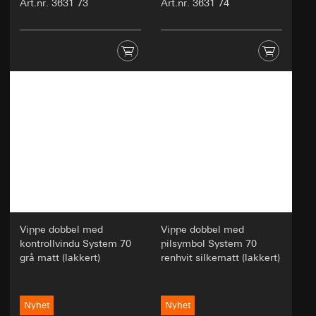
Art.nr. 3631 73
Art.nr. 3631 74
Vippe dobbel med
Vippe dobbel med
kontrollvindu System 70
pilsymbol System 70
grå matt (lakkert)
renhvit silkematt (lakkert)
Nyhet
Nyhet