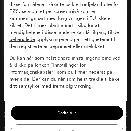
disse formålene i såkalte usikre
tredjeland
utenfor
EØS, selv om et personvernnivå som er
sammenlignbart med lovgivningen i EU ikke er
sikret. Det finnes blant annet risiko for at
myndighetene i disse landene kan få tilgang til de
behandlede
opplysningene og at rettighetene til
den registrerte er begrenset eller utelukket.
Du kan når som helst endre innstillingene dine ved
å klikke på lenken “Innstillinger for
informasjonskapsler” som du finner nederst på
hver side. Der kan du når som helst trekke tilbake
ditt samtykke med fremtidig virkning.
Vesentlige
Alle informasjonskapslene vi trenger for å
Til mediadatabase
kunne vise deg siden.
Sammenlign artikkel