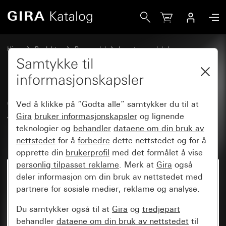
Gira Gammelt - Vippe med stort tekstfelt og stort, følbart 
Hjem
Produkter
Reservedel
Innsatser og deksler
Kobling og trykking
Samtykke til
informasjonskapsler
Gammelt - Vippe med stort
Ved å klikke på “Godta alle” samtykker du til at
tekstfelt og stort, følbart symbol
Gira
bruker informasjonskapsler
og lignende
teknologier og
behandler
dataene om din bruk av
Dør
nettstedet
for å
forbedre
dette nettstedet og for å
opprette din
brukerprofil
med det formålet å vise
personlig tilpasset reklame
. Merk at
Gira
også
deler informasjon om din bruk av nettstedet med
partnere for sosiale medier, reklame og analyse.
Du samtykker også til at
Gira
og
tredjepart
behandler
dataene om din bruk av nettstedet
til