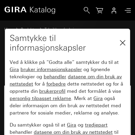
Gira Innsats vippebryter 10 AX 250 V~
Hjem
Produkter
Teknikk og funksjoner
Innfelte innsatser, tilbehør
Vippebryter
Samtykke til
informasjonskapsler
Innsats vippebryter
Ved å klikke på “Godta alle” samtykker du til at
10 AX 250 V~
Gira
bruker informasjonskapsler
og lignende
teknologier og
behandler
dataene om din bruk av
nettstedet
for å
forbedre
dette nettstedet og for å
opprette din
brukerprofil
med det formålet å vise
Ikke lenger tilgjengelig
personlig tilpasset reklame
. Merk at
Gira
også
deler informasjon om din bruk av nettstedet med
partnere for sosiale medier, reklame og analyse.
Du samtykker også til at
Gira
og
tredjepart
behandler
dataene om din bruk av nettstedet
til