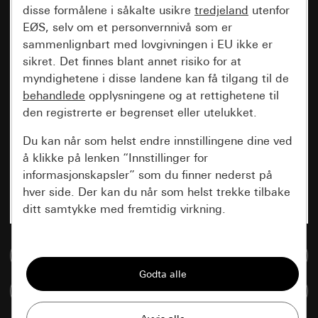
disse formålene i såkalte usikre
tredjeland
utenfor
EØS, selv om et personvernnivå som er
sammenlignbart med lovgivningen i EU ikke er
sikret. Det finnes blant annet risiko for at
myndighetene i disse landene kan få tilgang til de
behandlede
opplysningene og at rettighetene til
den registrerte er begrenset eller utelukket.
Du kan når som helst endre innstillingene dine ved
å klikke på lenken “Innstillinger for
informasjonskapsler” som du finner nederst på
hver side. Der kan du når som helst trekke tilbake
ditt samtykke med fremtidig virkning.
Vesentlige
Til mediadatabase
Alle informasjonskapslene vi trenger for å
kunne vise deg siden.
Sammenlign artikkel