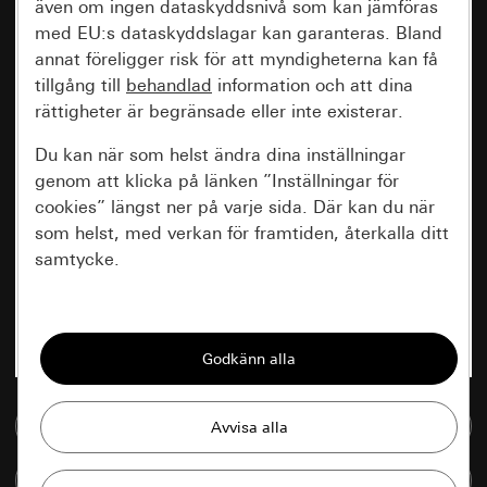
även om ingen dataskyddsnivå som kan jämföras
med EU:s dataskyddslagar kan garanteras. Bland
annat föreligger risk för att myndigheterna kan få
tillgång till
behandlad
information och att dina
rättigheter är begränsade eller inte existerar.
Du kan när som helst ändra dina inställningar
genom att klicka på länken ”Inställningar för
cookies” längst ner på varje sida. Där kan du när
som helst, med verkan för framtiden, återkalla ditt
samtycke.
Nödvändiga
Alla cookies som krävs för att kunna visa
sidan.
Till mediedatabasen
Gira Session
Förbättring av vår webbsida och
våra utbud
Databehandlingssyfte:
Jämföra artiklar