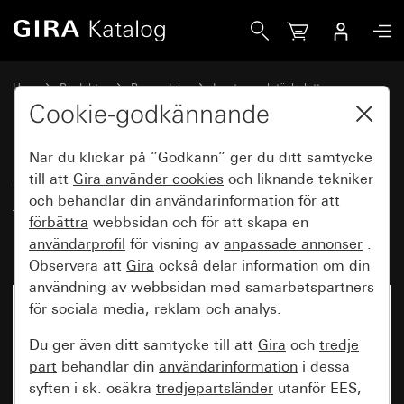
Gira Gammalt - Vippbrytare med stort textfält och stor, rel
Hem
Produkter
Reservdelar
Insatser och täckplattor
Koppla och trycka
Cookie-godkännande
När du klickar på ”Godkänn” ger du ditt samtycke
Gammalt - Vippbrytare med stort
till att
Gira använder
cookies
och liknande tekniker
och behandlar din
användarinformation
för att
textfält och stor, relief symbol
förbättra
webbsidan och för att skapa en
Dörr
användarprofil
för visning av
anpassade annonser
.
Observera att
Gira
också delar information om din
användning av webbsidan med samarbetspartners
för sociala media, reklam och analys.
Du ger även ditt samtycke till att
Gira
och
tredje
part
behandlar din
användarinformation
i dessa
syften i sk. osäkra
tredjepartsländer
utanför EES,