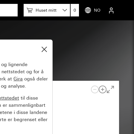
Huset mitt
0
NO
og lignende
 nettstedet og for å
erk at
Gira
også deler
 og analyse.
ettstedet
til disse
m er sammenlignbart
hetene i disse landene
rte er begrenset eller