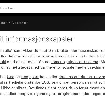
lbehør
Vippebryter
il informasjonskapsler
 10 AX 250 V~
ta alle” samtykker du til at
Gira
bruker informasjonskapsler
dler
dataene om din bruk av nettstedet
for å
forbedre
dette
ofil
med det formålet å vise
personlig tilpasset reklame
. M
ruk av nettstedet med partnere for sosiale medier, reklame
l at
Gira
og
tredjepart
behandler
dataene om din bruk av n
sikre
tredjeland
utenfor EØS, selv om et personvernnivå so
 ikke er sikret. Det finnes blant annet risiko for at myndig
ehandlede
opplysningene og at rettighetene til den registre