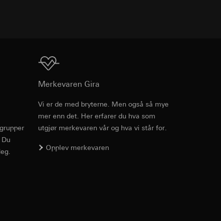
ato og klokkeslett
TXT
lde av utvalgte
inger
kker, hvor langt ned
mmunikasjon og
t for brytere - bestillingsnumerene
ernforordningen
mmunikasjon og
Nedlasting
ernforordningen
Merkevaren Gira
Vi er de med bryterne. Men også så mye
mer enn det. Her erfarer du hva som
Art.nr. 010200
rgrupper
utgjør merkevaren vår og hva vi står for.
. Du
RFA
, 444 KB
Opplev merkevaren
suler, kopi kan
eg.
av a i
Nedlasting
mmunikasjon og