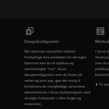
Kategorier for pers
Formål med behandl
for besøket, enhets
Mål
sider. Dette gjør de
Rettslig grunnlag og
du ruller og hvorda
Bruk av tjeneste
Kategorier for pers
telemedier)
Rettslig grunnlag og
Bredde
71.00 mm
Senere behandlin
Bruk av tjeneste
Mottaker:
telemedier)
Høyde
71.00 mm
Interne avdeling
Senere behandlin
Designkonfigurator
Mediad
Google Ireland L
Mottaker:
Dybde
24.00 mm
For informasjon
Det optimale samspillet mellom
I Giras 
Interne avdeling
Revit Fil fo
https://business.
forskjellige Gira-produkter for det egne
illustra
Hotjar Ltd.
Overføring til tredj
hjemmet kan du nå oppleve og
som du k
Overføring til tredj
Tredjeland: USA
sammenligne “live”. Giras
publikas
Informasjonskapsel
Avgjørelse om ti
designkonfigurator som du finner på
brukervil
bestilles ved hen
nettet og som app, gjør det mulig å
YouTube
personvernforor
Til m
kombinere de mangfoldige variantene
Formål med behandl
Informasjonskapsel
dekselrammer i Giras bryterprogram med
Kategorier for pers
utvalgte funksjoner i ulike farger og
TikTok Pixel
Rettslig grunnlag og
materialer.
Bruk av tjeneste