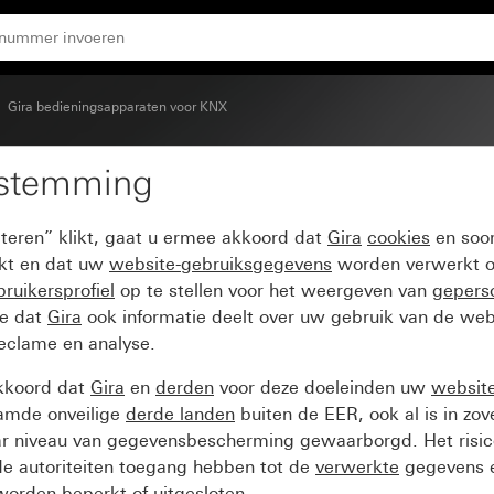
a One en KNX System 55
Gira bedieningsapparaten voor KNX
estemming
 1-voudig pijlsymbolen 
pteren” klikt, gaat u ermee akkoord dat
Gira
cookies
en soor
ikt en dat uw
website-gebruiksgegevens
worden verwerkt o
ruikersprofiel
op te stellen voor het weergeven van
gepers
ee dat
Gira
ook informatie deelt over uw gebruik van de web
reclame en analyse.
kkoord dat
Gira
en
derden
voor deze doeleinden uw
websit
amde onveilige
derde landen
buiten de EER, ook al is in zo
ar niveau van gegevensbescherming gewaarborgd. Het risic
e autoriteiten toegang hebben tot de
verwerkte
gegevens e
orden beperkt of uitgesloten.