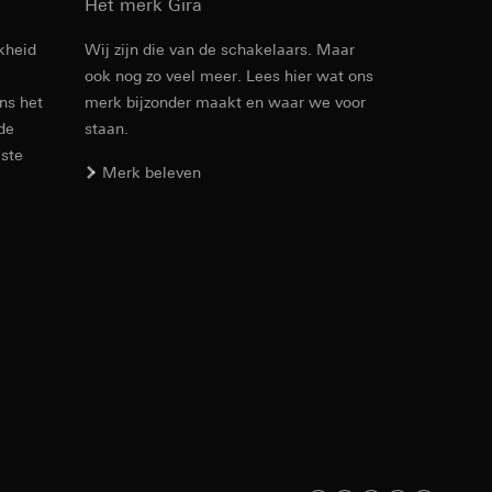
Het merk Gira
kheid
Wij zijn die van de schakelaars. Maar
ook nog zo veel meer. Lees hier wat ons
Artikelnr. 5171 ..

ens het
merk bijzonder maakt en waar we voor
5172 ..

5173 ..

 de
staan.
den. Met betrekking
5174 ..

este
ij naar hun
5175 ..
Merk beleven
opie aan te vragen
PDF
, 3.33 MB
Download
smeting. Google Ads
 media platforms, in
n soort
s te meten.
ina bewegen. We
m en tijd van het
Artikelnr. 5171 ..

5172 ..

5173 ..

5174 ..

5175 ..