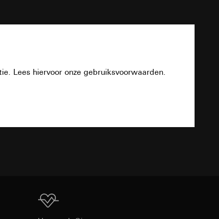
Twisted-Pair (TP),YCYM 2 x 2 x 0,8
n taken
PDF
TP256
4 kV (KNX/EIB buskabel)
tie. Lees hiervoor onze gebruiksvoorwaarden.
Aansluit- en aftakklem
Download
opie aan te vragen
III
opie aan te vragen
15 mm
TXT
-5 °C tot +50 °C
deze informatie
8 - 12 mA
)
ebsitebezoeker op
errer-URL en
sitebezoeker op de
reffende website,
Download