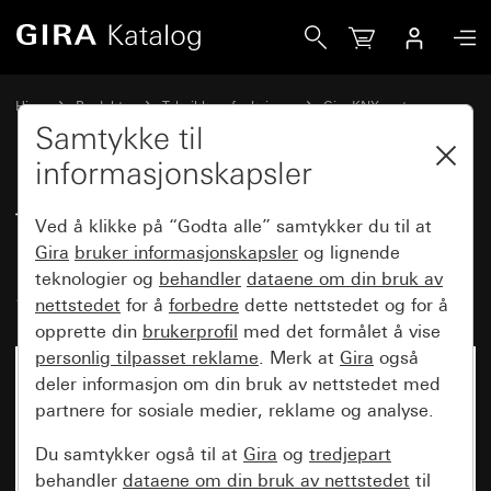
Gira Trykknapp med enkel vippe pilsymboler for Gira One 
Hjem
Produkter
Teknikk og funksjoner
Gira KNX system
Gira betjeningsenheter for KNX
Samtykke til
informasjonskapsler
Trykknapp med enkel vippe
Ved å klikke på “Godta alle” samtykker du til at
pilsymboler for Gira One og KNX
Gira
bruker informasjonskapsler
og lignende
teknologier og
behandler
dataene om din bruk av
System 55
nettstedet
for å
forbedre
dette nettstedet og for å
opprette din
brukerprofil
med det formålet å vise
personlig tilpasset reklame
. Merk at
Gira
også
deler informasjon om din bruk av nettstedet med
partnere for sosiale medier, reklame og analyse.
Du samtykker også til at
Gira
og
tredjepart
behandler
dataene om din bruk av nettstedet
til