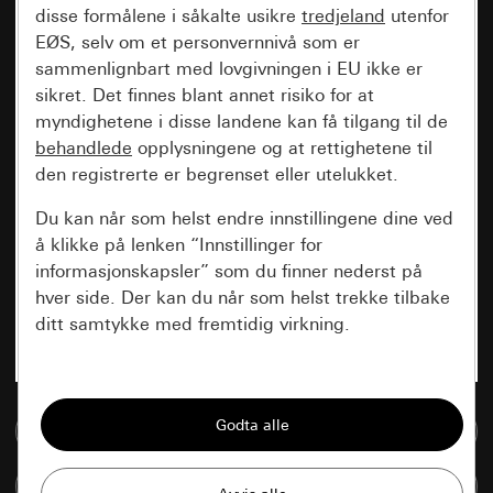
disse formålene i såkalte usikre
tredjeland
utenfor
EØS, selv om et personvernnivå som er
sammenlignbart med lovgivningen i EU ikke er
sikret. Det finnes blant annet risiko for at
myndighetene i disse landene kan få tilgang til de
behandlede
opplysningene og at rettighetene til
den registrerte er begrenset eller utelukket.
Du kan når som helst endre innstillingene dine ved
å klikke på lenken “Innstillinger for
informasjonskapsler” som du finner nederst på
hver side. Der kan du når som helst trekke tilbake
ditt samtykke med fremtidig virkning.
Vesentlige
Alle informasjonskapslene vi trenger for å
Til mediadatabase
kunne vise deg siden.
Sammenlign artikkel