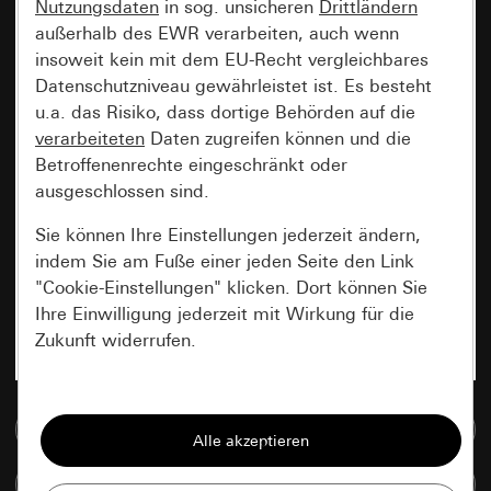
Nutzungsdaten
in sog. unsicheren
Drittländern
außerhalb des EWR verarbeiten, auch wenn
insoweit kein mit dem EU-Recht vergleichbares
Datenschutzniveau gewährleistet ist. Es besteht
u.a. das Risiko, dass dortige Behörden auf die
verarbeiteten
Daten zugreifen können und die
Betroffenenrechte eingeschränkt oder
ausgeschlossen sind.
Sie können Ihre Einstellungen jederzeit ändern,
indem Sie am Fuße einer jeden Seite den Link
"Cookie-Einstellungen" klicken. Dort können Sie
Ihre Einwilligung jederzeit mit Wirkung für die
Zukunft widerrufen.
Essenziell
Zur Mediadatenbank
Alle Cookies, die wir benötigen um Ihnen die
Seite anzeigen zu können.
Artikel vergleichen