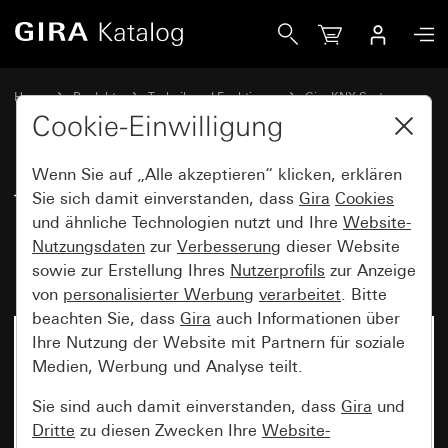
Gira Taster mit Wippe 1fach Pfeilsymbole für Gira One un
Home
Produkte
Technik und Funktionen
Gira KNX System
Gira Bediengeräte für KNX
Cookie-Einwilligung
Wenn Sie auf „Alle akzeptieren“ klicken, erklären
Taster mit Wippe 1fach
Sie sich damit einverstanden, dass
Gira
Cookies
und ähnliche Technologien nutzt und Ihre
Website-
Pfeilsymbole für Gira One und
Nutzungsdaten
zur
Verbesserung
dieser Website
KNX System 55
sowie zur Erstellung Ihres
Nutzerprofils
zur Anzeige
von
personalisierter Werbung
verarbeitet
. Bitte
beachten Sie, dass
Gira
auch Informationen über
Ihre Nutzung der Website mit Partnern für soziale
Medien, Werbung und Analyse teilt.
Sie sind auch damit einverstanden, dass
Gira
und
Dritte
zu diesen Zwecken Ihre
Website-