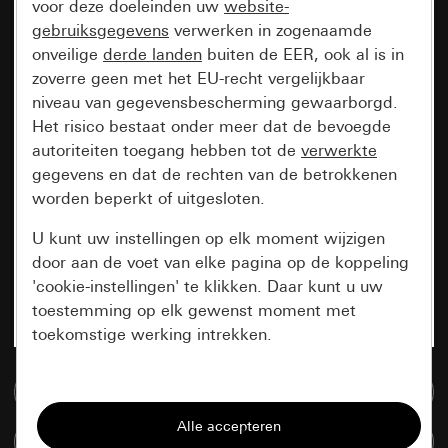
voor deze doeleinden uw
website-
gebruiksgegevens
verwerken in zogenaamde
onveilige
derde landen
buiten de EER, ook al is in
zoverre geen met het EU-recht vergelijkbaar
niveau van gegevensbescherming gewaarborgd.
Het risico bestaat onder meer dat de bevoegde
autoriteiten toegang hebben tot de
verwerkte
gegevens en dat de rechten van de betrokkenen
worden beperkt of uitgesloten.
U kunt uw instellingen op elk moment wijzigen
door aan de voet van elke pagina op de koppeling
'cookie-instellingen' te klikken. Daar kunt u uw
toestemming op elk gewenst moment met
toekomstige werking intrekken.
Essentieel
Naar de mediadatabase
Alle cookies die wij nodig hebben om de
Artikelen verglijken
pagina te kunnen weergeven.