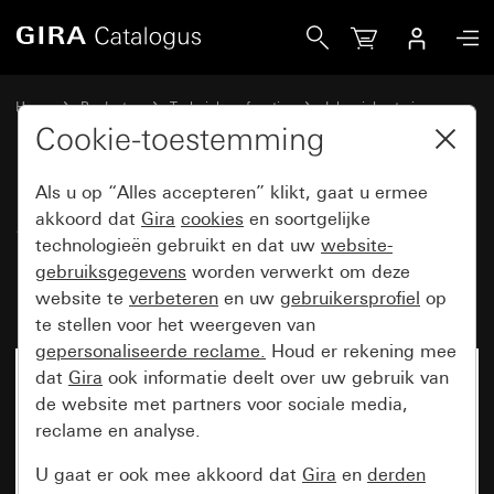
Gira Schakelactor 16-voudig 16 A/jaloezieactor 8-voudig 1
Home
Producten
Techniek en functies
Jaloeziebesturing
Schakelen / Jaloezieën Komfort
Cookie-toestemming
Als u op “Alles accepteren” klikt, gaat u ermee
Schakelactor 16-voudig
akkoord dat
Gira
cookies
en soortgelijke
technologieën gebruikt en dat uw
website-
16 A/jaloezieactor 8-voudig 16 A
gebruiksgegevens
worden verwerkt om deze
Komfort voor KNX
website te
verbeteren
en uw
gebruikersprofiel
op
te stellen voor het weergeven van
gepersonaliseerde reclame.
Houd er rekening mee
dat
Gira
ook informatie deelt over uw gebruik van
de website met partners voor sociale media,
reclame en analyse.
U gaat er ook mee akkoord dat
Gira
en
derden