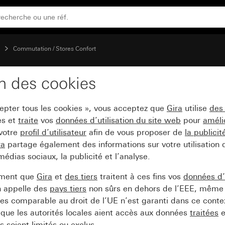
store 8x 16 A Komfort pour KNX
e
Commutation / Stores Confort
on des cookies
ation 16x 16 A / actio
cepter tous les cookies », vous acceptez que
Gira
utilise
des
KNX
es et
traite
vos
données d’utilisation du site web
pour
améli
 votre
profil d’utilisateur
afin de vous proposer de
la publici
ra
partage également des informations sur votre utilisation
médias sociaux, la publicité et l’analyse.
ement que
Gira
et
des tiers
traitent à ces fins vos
données d’u
n appelle des
pays tiers
non sûrs en dehors de l’EEE, même 
s comparable au droit de l’UE n’est garanti dans ce context
que les autorités locales aient accès aux données
traitées
e
 soient limités ou exclus.