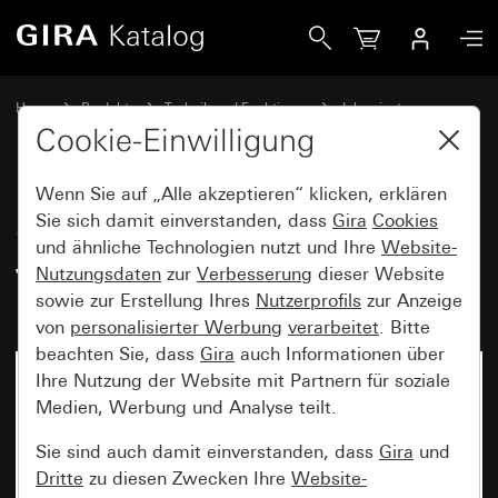
Gira Schaltaktor 16fach 16 A / Jalousieaktor 8fach 16 A Ko
Home
Produkte
Technik und Funktionen
Jalousiesteuerung
Schalten / Jalousien Komfort
Cookie-Einwilligung
Wenn Sie auf „Alle akzeptieren“ klicken, erklären
Schaltaktor 16fach 16 A /
Sie sich damit einverstanden, dass
Gira
Cookies
und ähnliche Technologien nutzt und Ihre
Website-
Jalousieaktor 8fach 16 A
Nutzungsdaten
zur
Verbesserung
dieser Website
Komfort für KNX
sowie zur Erstellung Ihres
Nutzerprofils
zur Anzeige
von
personalisierter Werbung
verarbeitet
. Bitte
beachten Sie, dass
Gira
auch Informationen über
Ihre Nutzung der Website mit Partnern für soziale
Medien, Werbung und Analyse teilt.
Sie sind auch damit einverstanden, dass
Gira
und
Dritte
zu diesen Zwecken Ihre
Website-