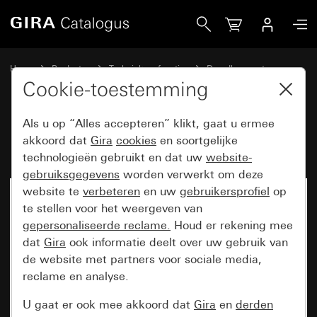
Gira Bluetooth® wandzender 2-voudig
Home
Producten
Techniek en functies
Draadloze systemen
Meer draadloze systemen
Cookie-toestemming
Als u op “Alles accepteren” klikt, gaat u ermee
Bluetooth® wandzender 2-voudig
akkoord dat
Gira
cookies
en soortgelijke
technologieën gebruikt en dat uw
website-
gebruiksgegevens
worden verwerkt om deze
website te
verbeteren
en uw
gebruikersprofiel
op
te stellen voor het weergeven van
gepersonaliseerde reclame.
Houd er rekening mee
dat
Gira
ook informatie deelt over uw gebruik van
de website met partners voor sociale media,
reclame en analyse.
U gaat er ook mee akkoord dat
Gira
en
derden