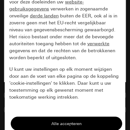
voor deze doeleinden uw
website-
gebruiksgegevens
verwerken in zogenaamde
onveilige
derde landen
buiten de EER, ook al is in
zoverre geen met het EU-recht vergelijkbaar
niveau van gegevensbescherming gewaarborgd.
Het risico bestaat onder meer dat de bevoegde
autoriteiten toegang hebben tot de
verwerkte
gegevens en dat de rechten van de betrokkenen
worden beperkt of uitgesloten.
U kunt uw instellingen op elk moment wijzigen
door aan de voet van elke pagina op de koppeling
'cookie-instellingen' te klikken. Daar kunt u uw
toestemming op elk gewenst moment met
Naar de mediadatabase
toekomstige werking intrekken.
Artikelen verglijken
Essentieel
Alle cookies die wij nodig hebben om de
pagina te kunnen weergeven.