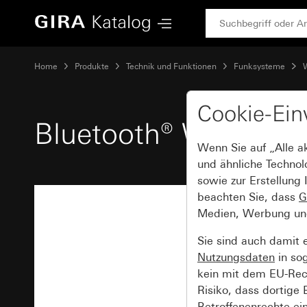
Gira Bluetooth® Wandsender 2fach
Home
Produkte
Technik und Funktionen
Funksysteme
W
Cookie-Ein
Bluetooth® Wandsen
Wenn Sie auf „Alle a
und ähnliche Technol
sowie zur Erstellung 
beachten Sie, dass
G
Medien, Werbung und 
Sie sind auch damit 
Nutzungsdaten
in so
kein mit dem EU-Rech
Risiko, dass dortige
Betroffenenrechte ei