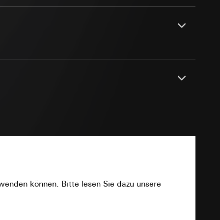
sung
sucht, Datum und
andort
r, Endgerät
e unter
en
 Kopie zu erfragen
2,402 - 2,480 GHz
 Kopie zu erfragen
r Informationen und
PDF
Bluetooth® Low Energy (BLE)
erung
NFC
rwenden können. Bitte lesen Sie dazu unsere
sung
sucht, Datum und
Download
bis 75 m
andort