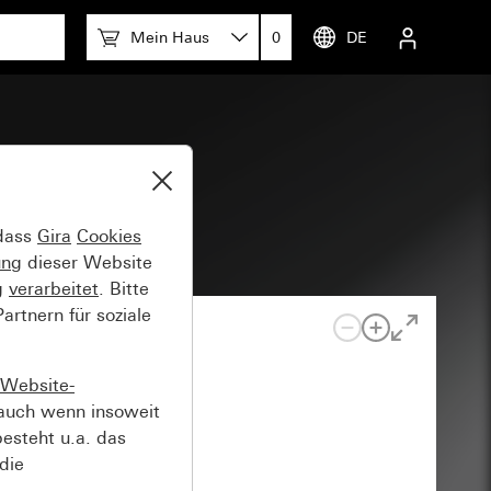
Mein Haus
0
DE
 dass
Gira
Cookies
ung
dieser Website
g
verarbeitet
. Bitte
rtnern für soziale
Website-
auch wenn insoweit
esteht u.a. das
die