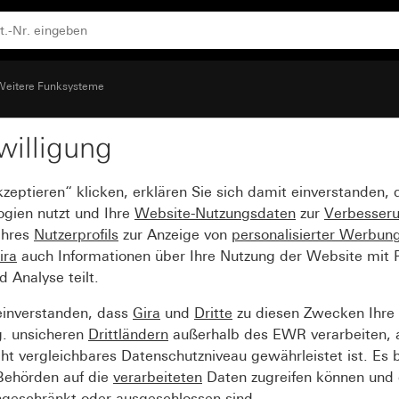
eitere Funksysteme
willigung
der 2fach
kzeptieren“ klicken, erklären Sie sich damit einverstanden,
ogien nutzt und Ihre
Website-Nutzungsdaten
zur
Verbesser
Ihres
Nutzerprofils
zur Anzeige von
personalisierter Werbun
ira
auch Informationen über Ihre Nutzung der Website mit Pa
Analyse teilt.
einverstanden, dass
Gira
und
Dritte
zu diesen Zwecken Ihre
g. unsicheren
Drittländern
außerhalb des EWR verarbeiten, 
t vergleichbares Datenschutzniveau gewährleistet ist. Es b
 Behörden auf die
verarbeiteten
Daten zugreifen können und 
ngeschränkt oder ausgeschlossen sind.