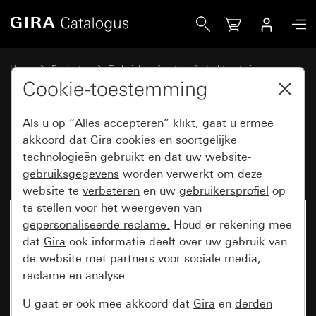
Gira Sensotec led zonder afstandsbediening
Home
Producten
Techniek en functies
Lichtbesturing
Sensotec
Cookie-toestemming
Als u op “Alles accepteren” klikt, gaat u ermee
Sensotec led zonder
akkoord dat
Gira
cookies
en soortgelijke
technologieën gebruikt en dat uw
website-
afstandsbediening
gebruiksgegevens
worden verwerkt om deze
website te
verbeteren
en uw
gebruikersprofiel
op
te stellen voor het weergeven van
gepersonaliseerde reclame.
Houd er rekening mee
dat
Gira
ook informatie deelt over uw gebruik van
de website met partners voor sociale media,
reclame en analyse.
U gaat er ook mee akkoord dat
Gira
en
derden