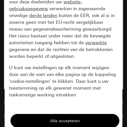
voor deze doeleinden uw
website-
gebruiksgegevens
verwerken in zogenaamde
onveilige
derde landen
buiten de EER, ook al is in
zoverre geen met het EU-recht vergelijkbaar
niveau van gegevensbescherming gewaarborgd.
Het risico bestaat onder meer dat de bevoegde
autoriteiten toegang hebben tot de
verwerkte
gegevens en dat de rechten van de betrokkenen
worden beperkt of uitgesloten.
U kunt uw instellingen op elk moment wijzigen
door aan de voet van elke pagina op de koppeling
'cookie-instellingen' te klikken. Daar kunt u uw
toestemming op elk gewenst moment met
toekomstige werking intrekken.
Naar de mediadatabase
Essentieel
Artikelen verglijken
Alle cookies die wij nodig hebben om de
pagina te kunnen weergeven.