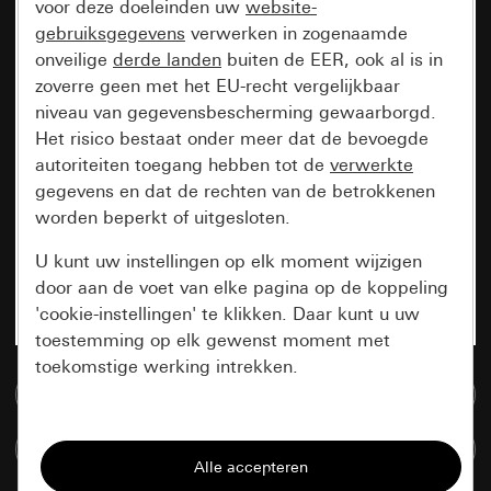
voor deze doeleinden uw
website-
gebruiksgegevens
verwerken in zogenaamde
onveilige
derde landen
buiten de EER, ook al is in
zoverre geen met het EU-recht vergelijkbaar
niveau van gegevensbescherming gewaarborgd.
Het risico bestaat onder meer dat de bevoegde
autoriteiten toegang hebben tot de
verwerkte
gegevens en dat de rechten van de betrokkenen
worden beperkt of uitgesloten.
U kunt uw instellingen op elk moment wijzigen
door aan de voet van elke pagina op de koppeling
'cookie-instellingen' te klikken. Daar kunt u uw
toestemming op elk gewenst moment met
toekomstige werking intrekken.
Naar de mediadatabase
Essentieel
Artikelen verglijken
Alle cookies die wij nodig hebben om de
pagina te kunnen weergeven.