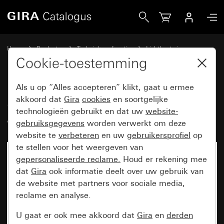
Gira Sensotec led zonder afstandsbediening
Home
Producten
Techniek en functies
Lichtbesturing
Sensotec
Cookie-toestemming
Als u op “Alles accepteren” klikt, gaat u ermee
Sensotec led zonder
akkoord dat
Gira
cookies
en soortgelijke
technologieën gebruikt en dat uw
website-
afstandsbediening
gebruiksgegevens
worden verwerkt om deze
website te
verbeteren
en uw
gebruikersprofiel
op
te stellen voor het weergeven van
gepersonaliseerde reclame.
Houd er rekening mee
dat
Gira
ook informatie deelt over uw gebruik van
de website met partners voor sociale media,
reclame en analyse.
U gaat er ook mee akkoord dat
Gira
en
derden