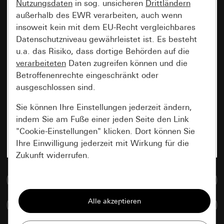
Nutzungsdaten
in sog. unsicheren
Drittländern
außerhalb des EWR verarbeiten, auch wenn
insoweit kein mit dem EU-Recht vergleichbares
Datenschutzniveau gewährleistet ist. Es besteht
u.a. das Risiko, dass dortige Behörden auf die
verarbeiteten
Daten zugreifen können und die
Betroffenenrechte eingeschränkt oder
ausgeschlossen sind.
Sie können Ihre Einstellungen jederzeit ändern,
indem Sie am Fuße einer jeden Seite den Link
"Cookie-Einstellungen" klicken. Dort können Sie
Ihre Einwilligung jederzeit mit Wirkung für die
Zukunft widerrufen.
Zur Mediadatenbank
Essenziell
Alle Cookies, die wir benötigen um Ihnen die
Artikel vergleichen
Seite anzeigen zu können.