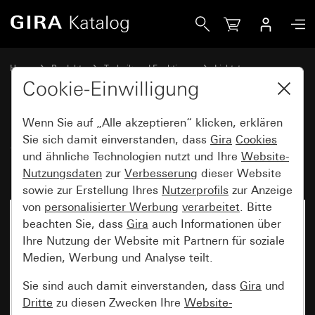
Gira Sensotec LED ohne Fernbedienung
Home
Produkte
Technik und Funktionen
Lichtsteuerung
Sensotec
Cookie-Einwilligung
Wenn Sie auf „Alle akzeptieren“ klicken, erklären
Sensotec LED ohne
Sie sich damit einverstanden, dass
Gira
Cookies
und ähnliche Technologien nutzt und Ihre
Website-
Fernbedienung
Nutzungsdaten
zur
Verbesserung
dieser Website
sowie zur Erstellung Ihres
Nutzerprofils
zur Anzeige
von
personalisierter Werbung
verarbeitet
. Bitte
beachten Sie, dass
Gira
auch Informationen über
Ihre Nutzung der Website mit Partnern für soziale
Medien, Werbung und Analyse teilt.
Sie sind auch damit einverstanden, dass
Gira
und
Dritte
zu diesen Zwecken Ihre
Website-