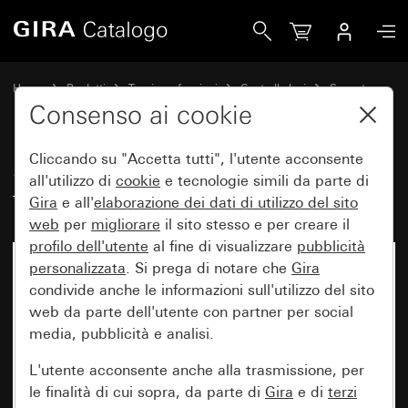
Gira Sensotec LED senza telecomando
Home
Prodotti
Tecnica e funzioni
Controllo luci
Sensotec
Consenso ai cookie
Cliccando su "Accetta tutti", l'utente acconsente
Sensotec LED senza
all'utilizzo di
cookie
e tecnologie simili da parte di
telecomando
Gira
e all'
elaborazione dei
dati di utilizzo del sito
web
per
migliorare
il sito stesso e per creare il
profilo dell'utente
al fine di visualizzare
pubblicità
personalizzata
. Si prega di notare che
Gira
condivide anche le informazioni sull'utilizzo del sito
web da parte dell'utente con partner per social
media, pubblicità e analisi.
L'utente acconsente anche alla trasmissione, per
le finalità di cui sopra, da parte di
Gira
e di
terzi