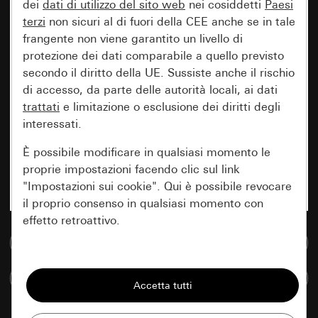
dei
dati di utilizzo del sito web
nei cosiddetti
Paesi
terzi
non sicuri al di fuori della CEE anche se in tale
frangente non viene garantito un livello di
protezione dei dati comparabile a quello previsto
secondo il diritto della UE. Sussiste anche il rischio
di accesso, da parte delle autorità locali, ai dati
trattati
e limitazione o esclusione dei diritti degli
interessati.
È possibile modificare in qualsiasi momento le
proprie impostazioni facendo clic sul link
"Impostazioni sui cookie". Qui è possibile revocare
il proprio consenso in qualsiasi momento con
effetto retroattivo.
Vai alla banca dati multimediale
Essenziali
Confronta articoli
Tutti i cookie necessari per poter mostrare la
pagina.