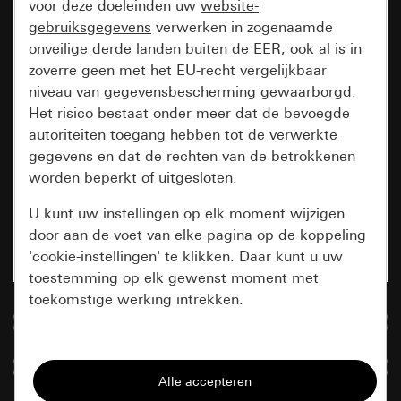
voor deze doeleinden uw
website-
gebruiksgegevens
verwerken in zogenaamde
onveilige
derde landen
buiten de EER, ook al is in
zoverre geen met het EU-recht vergelijkbaar
niveau van gegevensbescherming gewaarborgd.
Het risico bestaat onder meer dat de bevoegde
autoriteiten toegang hebben tot de
verwerkte
gegevens en dat de rechten van de betrokkenen
worden beperkt of uitgesloten.
U kunt uw instellingen op elk moment wijzigen
door aan de voet van elke pagina op de koppeling
'cookie-instellingen' te klikken. Daar kunt u uw
toestemming op elk gewenst moment met
toekomstige werking intrekken.
Naar de mediadatabase
Essentieel
Artikelen verglijken
Alle cookies die wij nodig hebben om de
pagina te kunnen weergeven.