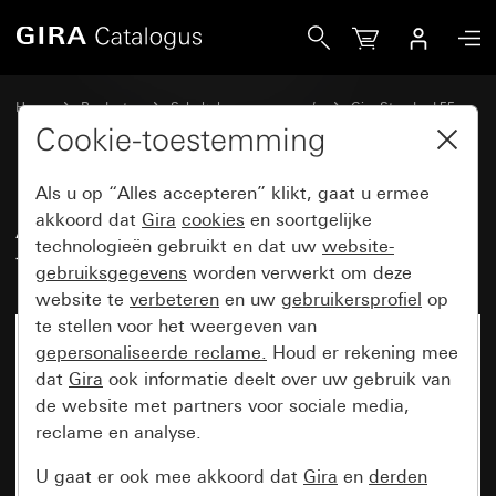
Gira Afdekraam Gira Standard 55 met tekstkader zuiver wi
Home
Producten
Schakelaarprogramma’s
Gira Standard 55
Afdekraam Gira Standard 55 met tekstkader
Cookie-toestemming
Als u op “Alles accepteren” klikt, gaat u ermee
Afdekraam Gira Standard 55 met
akkoord dat
Gira
cookies
en soortgelijke
technologieën gebruikt en dat uw
website-
tekstkader zuiver wit mat
gebruiksgegevens
worden verwerkt om deze
website te
verbeteren
en uw
gebruikersprofiel
op
te stellen voor het weergeven van
gepersonaliseerde reclame.
Houd er rekening mee
dat
Gira
ook informatie deelt over uw gebruik van
de website met partners voor sociale media,
reclame en analyse.
U gaat er ook mee akkoord dat
Gira
en
derden