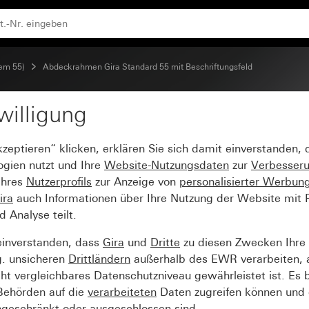
d Reinweiß seidenmatt
tem 55)
Abdeckrahmen Gira Standard 55 mit Beschriftungsfeld
willigung
tandard 55 mit Beschri
kzeptieren“ klicken, erklären Sie sich damit einverstanden,
ogien nutzt und Ihre
Website-Nutzungsdaten
zur
Verbesser
Ihres
Nutzerprofils
zur Anzeige von
personalisierter Werbun
ira
auch Informationen über Ihre Nutzung der Website mit Pa
Analyse teilt.
einverstanden, dass
Gira
und
Dritte
zu diesen Zwecken Ihre
g. unsicheren
Drittländern
außerhalb des EWR verarbeiten, 
t vergleichbares Datenschutzniveau gewährleistet ist. Es b
 Behörden auf die
verarbeiteten
Daten zugreifen können und 
ngeschränkt oder ausgeschlossen sind.