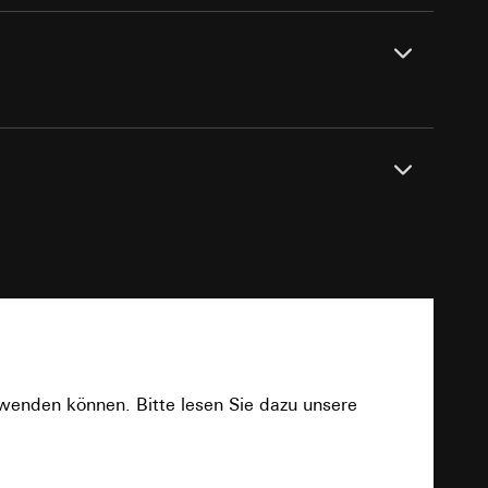
e unter
 Kopie zu erfragen
 Kopie zu erfragen
Dichtungsset IP44, Aufputz-Gehäuse flache
se.
PDF
onen zur Schaltung
uf der Website, vom
rwenden können. Bitte lesen Sie dazu unsere
Referrer-URL sowie
site, vom Nutzer
Download
hs auf der