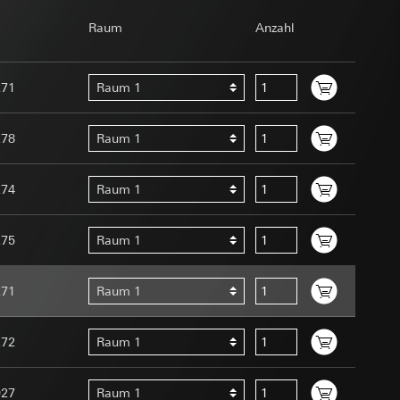
om Betreiber
Raum
Anzahl
271
Raum 1
278
Raum 1
274
Raum 1
e unter
Menschen oder
uration im Rahmen
275
Raum 1
t ein
uf der Website, vom
 eingeben)
 Kopie zu erfragen
271
Raum 1
site, vom Nutzer
hs auf der
272
Raum 1
n Gira Marketing-
927
Raum 1