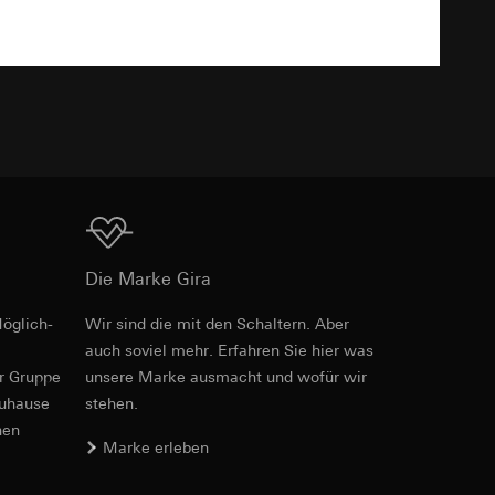
TXT
er. Im Hinblick auf
n wir auf deren
 Kopie zu erfragen
Download
Die Marke Gira
sung. Google Ads
formen, in
öglich­
Wir sind die mit den Schaltern. Aber
PDF
, 600.29 KB
ärmebild erstellen.
von Werbekampagnen
auch soviel mehr. Erfahren Sie hier was
, wie tief sie
er Gruppe
unsere Marke aus­macht und wofür wir
sucht, Datum und
zuhause
stehen.
andort
nen
Marke erleben